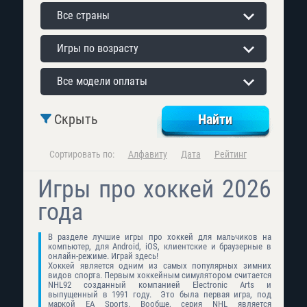
Все страны
Игры по возрасту
Все модели оплаты
Скрыть
Сортировать по:
Алфавиту
Дата
Рейтинг
Игры про хоккей 2026
года
В разделе лучшие игры про хоккей для мальчиков на
компьютер, для Android, iOS, клиентские и браузерные в
онлайн-режиме. Играй здесь!
Хоккей является одним из самых популярных зимних
видов спорта. Первым хоккейным симулятором считается
NHL92 созданный компанией Electronic Arts и
выпущенный в 1991 году. Это была первая игра, под
маркой EA Sports. Вообще, серия NHL является