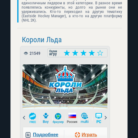
единоличным лидером в этой категории. В разное время
появлялись конкуренты, но долго на рынке они не
удерживались. Кто-то переходил на другую тематику
(Eastside Hockey Manager), а кто-то на другую платформу
(NHL 2K).
Короли Льда
21549
Prev
Next
Подробнее
Играть