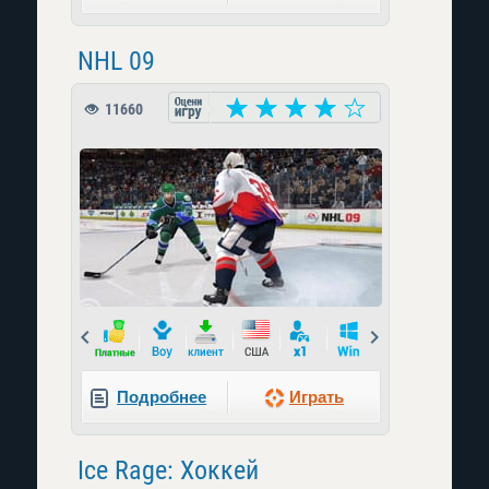
NHL 09
11660
Prev
Next
Подробнее
Играть
Ice Rage: Хоккей