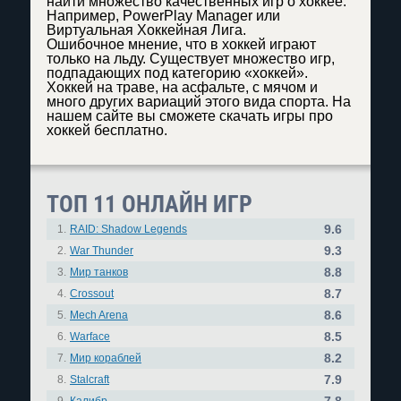
найти множество качественных игр о хоккее.
Например, PowerPlay Manager или
Виртуальная Хоккейная Лига.
Ошибочное мнение, что в хоккей играют
только на льду. Существует множество игр,
подпадающих под категорию «хоккей».
Хоккей на траве, на асфальте, с мячом и
много других вариаций этого вида спорта. На
нашем сайте вы сможете скачать игры про
хоккей бесплатно.
ТОП 11 ОНЛАЙН ИГР
9.6
1.
RAID: Shadow Legends
9.3
2.
War Thunder
8.8
3.
Мир танков
8.7
4.
Crossout
8.6
5.
Mech Arena
8.5
6.
Warface
8.2
7.
Мир кораблей
7.9
8.
Stalcraft