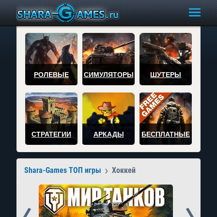
РОЛЕВЫЕ
СИМУЛЯТОРЫ
ШУТЕРЫ
СТРАТЕГИИ
АРКАДЫ
БЕСПЛАТНЫЕ
Shara-Games ТОП игры
Хоккей
Prev
Next