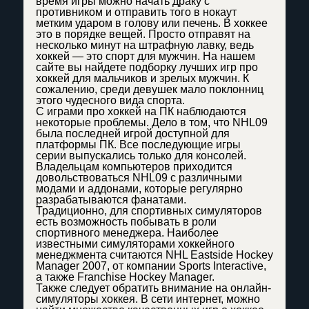
время игры можно начать драку с
противником и отправить того в нокаут
метким ударом в голову или печень. В хоккее
это в порядке вещей. Просто отправят на
несколько минут на штрафную лавку, ведь
хоккей — это спорт для мужчин. На нашем
сайте вы найдете подборку лучших игр про
хоккей для мальчиков и зрелых мужчин. К
сожалению, среди девушек мало поклонниц
этого чудесного вида спорта.
С играми про хоккей на ПК наблюдаются
некоторые проблемы. Дело в том, что NHL09
была последней игрой доступной для
платформы ПК. Все последующие игры
серии выпускались только для консолей.
Владельцам компьютеров приходится
довольствоваться NHL09 с различными
модами и аддонами, которые регулярно
разрабатываются фанатами.
Традиционно, для спортивных симуляторов
есть возможность побывать в роли
спортивного менеджера. Наиболее
известными симуляторами хоккейного
менеджмента считаются NHL Eastside Hockey
Manager 2007, от компании Sports Interactive,
а также Franchise Hockey Manager.
Также следует обратить внимание на онлайн-
симуляторы хоккея. В сети интернет, можно