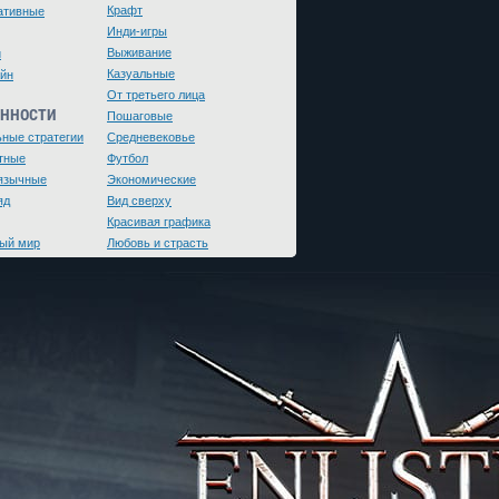
Крафт
ативные
Инди-игры
Выживание
и
Казуальные
йн
От третьего лица
ЕННОСТИ
Пошаговые
ьные стратегии
Средневековье
тные
Футбол
язычные
Экономические
яд
Вид сверху
Красивая графика
ый мир
Любовь и страсть