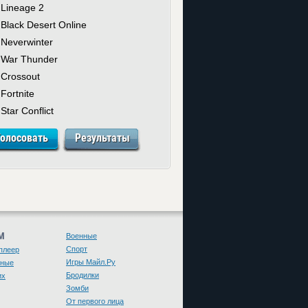
Lineage 2
Black Desert Online
Neverwinter
War Thunder
Crossout
Fortnite
Star Conflict
М
Военные
Спорт
плеер
Игры Майл.Ру
чные
Бродилки
их
Зомби
От первого лица