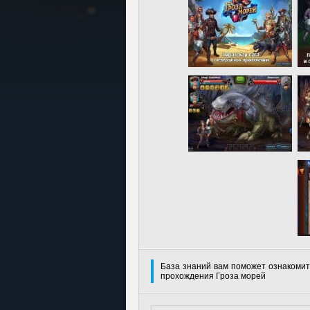
База знаний вам поможет ознакомит
прохождения Гроза морей