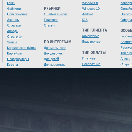
Гонки
Windows 8
Корпор
РУБРИКИ
Файтинги
Windows 10
Онлайн
Приключения
Ошибки в играх
Android
По сет
Экшены
Полезное
iOS
Оффла
Слэшеры
Статьи
ТИП КЛИЕНТА
ОСОБ
Аркады
Клиентские
Глобал
Стратегии
ПО ИНТЕРЕСАМ
Браузерные
Беспла
Ужасы
Русско
Королевская битва
Для мальчиков
ТИП ОПЛАТЫ
Три в р
Варгеймы
Для девочек
Платные
Аниме
Платформеры
Для детей
Бесплатные
Открыт
Квесты
Для взрослых