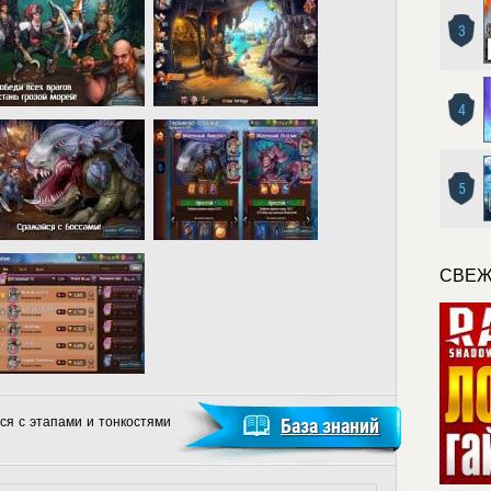
3
4
5
СВЕЖ
ся с этапами и тонкостями
База знаний