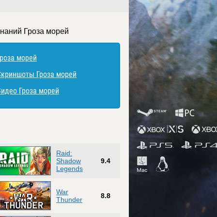
знаний Гроза морей
Гроза морей
Скриншоты Гроза морей
Видео Гроза морей
Raid:
Shadow
9.4
Legends
War
8.8
Thunder