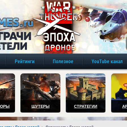
игры онлайн бе
Рейтинги
Полезное
YouTube канал
ТОРЫ
ШУТЕРЫ
СТРАТЕГИИ
А