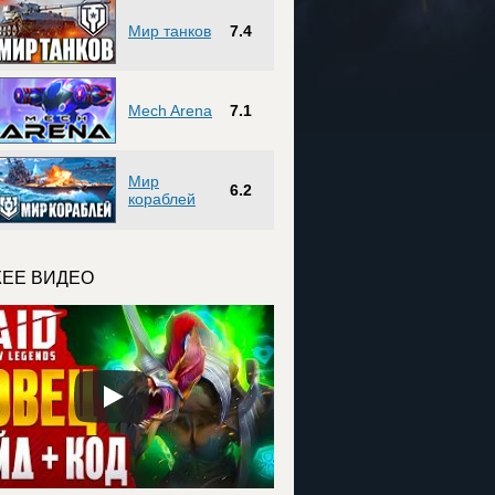
Мир танков
7.4
Mech Arena
7.1
Мир
6.2
кораблей
ЕЕ ВИДЕО