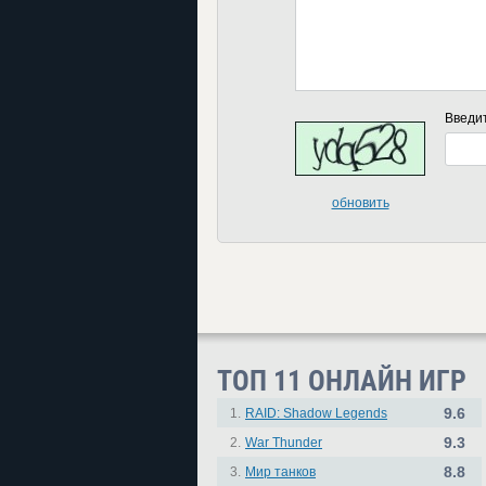
Введи
обновить
ТОП 11 ОНЛАЙН ИГР
9.6
1.
RAID: Shadow Legends
9.3
2.
War Thunder
8.8
3.
Мир танков