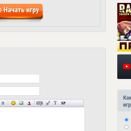
Начать игру
Ка
игр