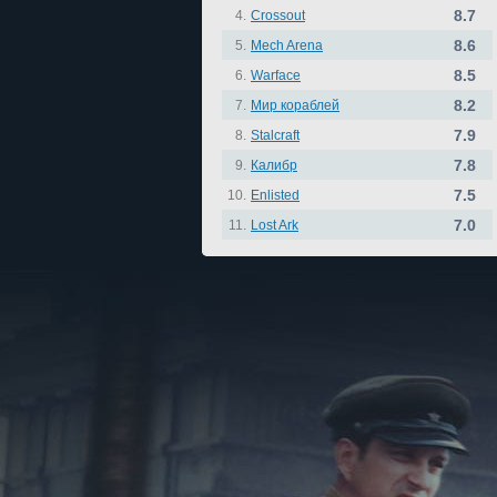
8.7
4.
Crossout
8.6
5.
Mech Arena
8.5
6.
Warface
8.2
7.
Мир кораблей
7.9
8.
Stalcraft
7.8
9.
Калибр
7.5
10.
Enlisted
7.0
11.
Lost Ark