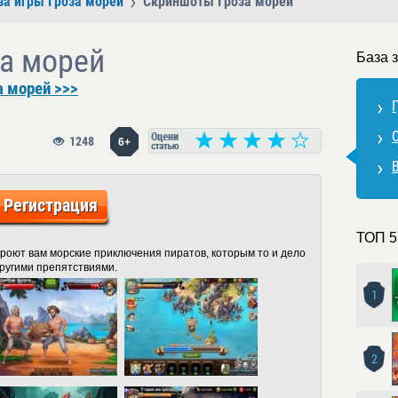
за игры Гроза морей
Скриншоты Гроза морей
а морей
База 
а морей >>>
1248
6+
Регистрация
ТОП 5
роют вам морские приключения пиратов, которым то и дело
другими препятствиями.
1
2