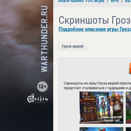
Shara-Games ТОП игры
RPG
Ба
Скриншоты Гроз
Подробное описание игры Гроз
Гроза морей
Скриншоты из игры Гроза морей приотк
предстоит сталкиваться с чудищами и 