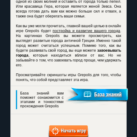
одной из своих молний и оставить от города только пепел.
Или красавица Гера, которая является женой Зевса. Она
всегда готова дать вам как можно больше сил и отваги, а
также она будет оберегать ваши семьи.
Как вы уже могли прочитать, главной вашей целью в онлайн
игре Grepolis будет
постройка и развитие вашего города
.
На картинках Grepolis вы можете просмотреть, как
выглядят развитые города античной Греции. Именно такой
город может считаться успешным. Помимо того, как вы
будете развивать свой город, вы еще можете
завоевывать
города
, которые находиться вблизи от вас. Но не
забывайте о том, что завоевать город проще, чем удержать
его.
Просматривайте
скриншоты игры Grepolis
для того, чтобы
понять, что собой представляет эта игра.
База знаний вам
База знаний
поможет ознакомится с
этапами и тонкостями
прохождения Grepolis
Начать игру