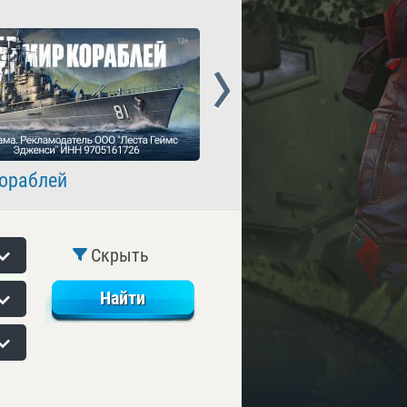
Next
ораблей
Crossout
Скрыть