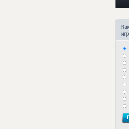
Ка
игр