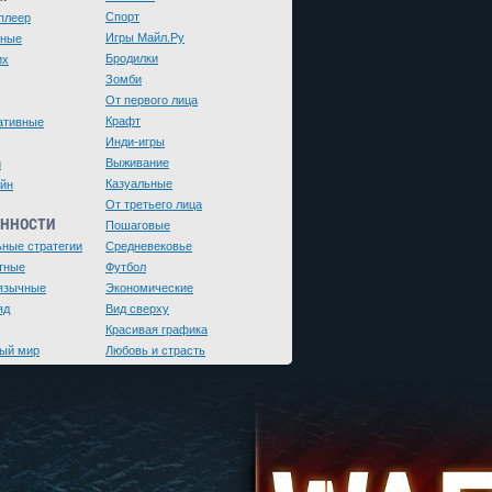
Спорт
плеер
Игры Майл.Ру
чные
Бродилки
их
Зомби
От первого лица
Крафт
ативные
Инди-игры
Выживание
и
Казуальные
йн
От третьего лица
ЕННОСТИ
Пошаговые
ьные стратегии
Средневековье
тные
Футбол
язычные
Экономические
яд
Вид сверху
Красивая графика
ый мир
Любовь и страсть