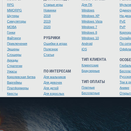
RPG
Старые игры
Для ПК
Мульти
MMORPG
Новинки
Windows
Одино
Шутеры
2018
Windows XP
На дво
Симуляторы
2019
Windows Vista
PvE
MOBA
2020
Windows 7
PvP
Гонки
Windows 8
Корпор
РУБРИКИ
Файтинги
Windows 10
Онлайн
Приключения
Ошибки в играх
Android
По сет
Экшены
Полезное
iOS
Оффла
Слэшеры
Статьи
ТИП КЛИЕНТА
ОСОБ
Аркады
Клиентские
Глобал
Стратегии
ПО ИНТЕРЕСАМ
Браузерные
Беспла
Ужасы
Русско
Королевская битва
Для мальчиков
ТИП ОПЛАТЫ
Три в р
Варгеймы
Для девочек
Платные
Аниме
Платформеры
Для детей
Бесплатные
Открыт
Квесты
Для взрослых