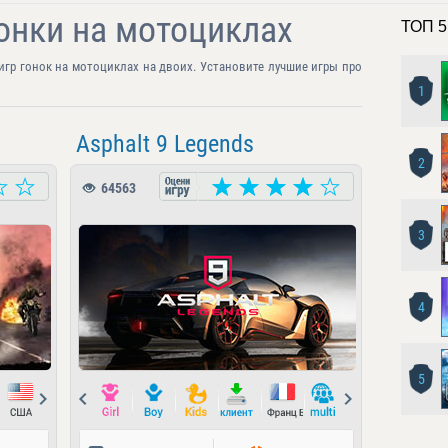
онки на мотоциклах
ТОП 5
игр гонок на мотоциклах на двоих. Установите лучшие игры про
1
Asphalt 9 Legends
2
64563
3
4
5
Next
Prev
Next