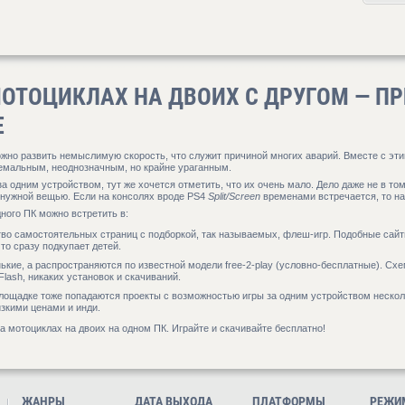
МОТОЦИКЛАХ НА ДВОИХ С ДРУГОМ — П
Е
жно развить немыслимую скорость, что служит причиной многих аварий. Вместе с эти
ремальным, неоднозначным, но крайне ураганным.
а одним устройством, тут же хочется отметить, что их очень мало. Дело даже не в том,
енужной вещью. Если на консолях вроде PS4
Split/Screen
временами встречается, то на
дного ПК можно встретить в:
тво самостоятельных страниц с подборкой, так называемых, флеш-игр. Подобные сайт
о сразу подкупает детей.
нькие, а распространяются по известной модели free-2-play (условно-бесплатные). Сх
lash, никаких установок и скачиваний.
лощадке тоже попадаются проекты с возможностью игры за одним устройством неско
изкими ценами и инди.
а мотоциклах на двоих на одном ПК. Играйте и скачивайте бесплатно!
ЖАНРЫ
ДАТА ВЫХОДА
ПЛАТФОРМЫ
РЕЖИ