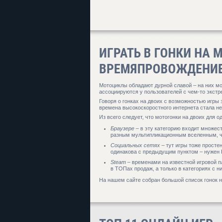
ИГРАТЬ В ГОНКИ НА 
ВРЕМЯПРОВОЖДЕНИ
Мотоциклы обладают дурной славой – на них мо
ассоциируются у пользователей с чем-то экст
Говоря о гонках на двоих с возможностью игры з
времена высокоскоростного интернета стала н
Из всего следует, что мотогонки на двоих для о
Браузере
– в эту категорию входит множес
разным мультипликационным вселенным, чт
Социальных сетях
– тут игры тоже просте
одинакова с предыдущим пунктом – нужен F
Steam
– временами на известной игровой п
в ТОПах продаж, а только в категориях с н
На нашем сайте собран большой список гонок н