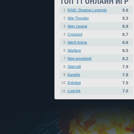
ТОП 11 ОНЛАЙН ИГР
9.6
1.
RAID: Shadow Legends
9.3
2.
War Thunder
8.8
3.
Мир танков
8.7
4.
Crossout
8.6
5.
Mech Arena
8.5
6.
Warface
8.2
7.
Мир кораблей
7.9
8.
Stalcraft
7.8
9.
Калибр
7.5
10.
Enlisted
7.0
11.
Lost Ark