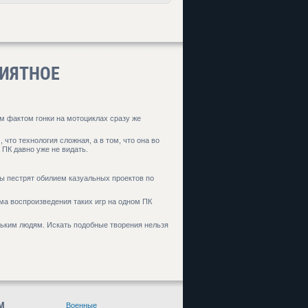
РИЯТНОЕ
м фактом гонки на мотоциклах сразу же
 что технология сложная, а в том, что она во
 ПК давно уже не видать.
ы пестрят обилием казуальных проектов по
ема воспроизведения таких игр на одном ПК
льким людям. Искать подобные творения нельзя
М
Военные