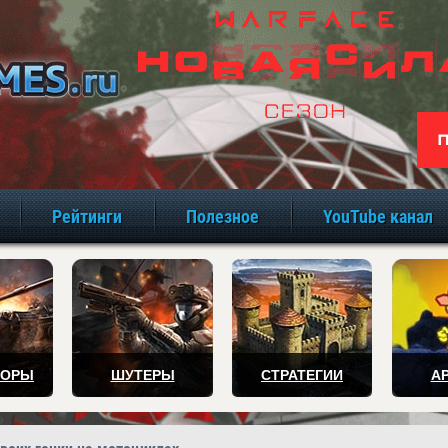
игры онлайн бе
Рейтинги
Полезное
YouTube канал
ТОРЫ
ШУТЕРЫ
СТРАТЕГИИ
А