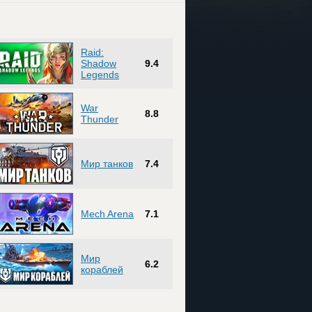
Raid:
Shadow
9.4
Legends
War
8.8
Thunder
Мир танков
7.4
Mech Arena
7.1
Мир
6.2
кораблей