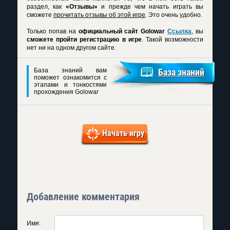
раздел, как
«Отзывы»
и прежде чем начать играть вы
сможете
прочитать отзывы об этой игре
. Это очень удобно.
Только попав на
официальный сайт Golowar
Ссылка
, вы
сможете пройти регистрацию в игре
. Такой возможности
нет ни на одном другом сайте.
База знаний вам
База знаний
поможет ознакомится с
этапами и тонкостями
прохождения Golowar
Начать игру
Добавление комментария
Имя: