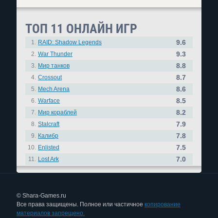
ТОП 11 ОНЛАЙН ИГР
9.6
1.
RAID: Shadow Legends
9.3
2.
War Thunder
8.8
3.
Мир танков
8.7
4.
Crossout
8.6
5.
Mech Arena
8.5
6.
Warface
8.2
7.
Мир кораблей
7.9
8.
Stalcraft
7.8
9.
Калибр
7.5
10.
Enlisted
7.0
11.
Lost Ark
© Shara-Games.ru
Все права защищены. Полное или частичное
копирование
материалов запрещено.