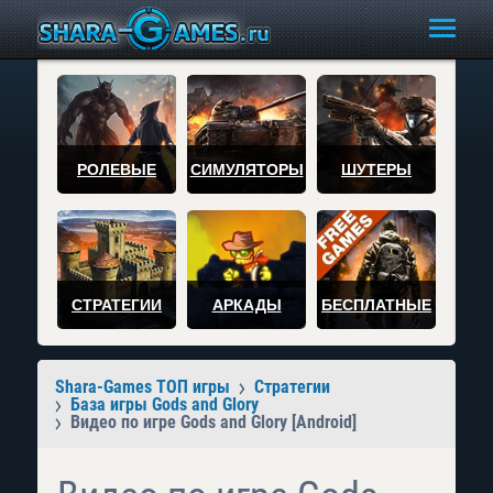
РОЛЕВЫЕ
СИМУЛЯТОРЫ
ШУТЕРЫ
СТРАТЕГИИ
АРКАДЫ
БЕСПЛАТНЫЕ
Shara-Games ТОП игры
Стратегии
База игры Gods and Glory
Видео по игре Gods and Glory [Android]