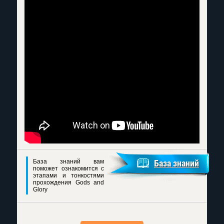
База знаний вам
База знаний
поможет ознакомится с
этапами и тонкостями
прохождения Gods and
Glory