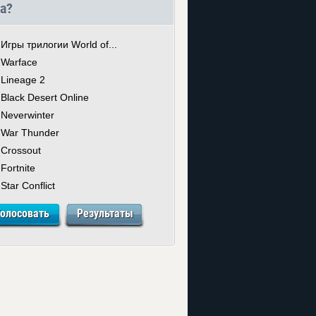
а?
Игры трилогии World of...
Warface
Lineage 2
Black Desert Online
Neverwinter
War Thunder
Crossout
Fortnite
Star Conflict