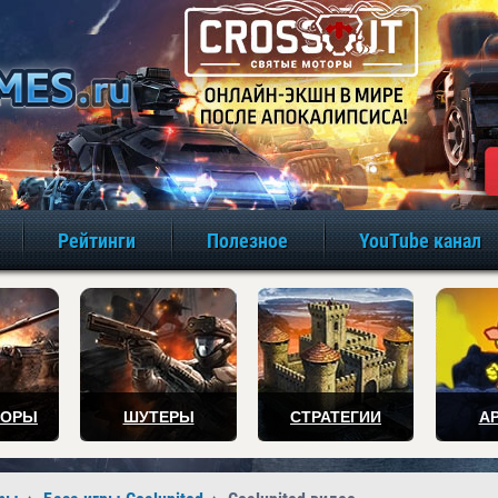
игры онлайн бе
Рейтинги
Полезное
YouTube канал
ТОРЫ
ШУТЕРЫ
СТРАТЕГИИ
А