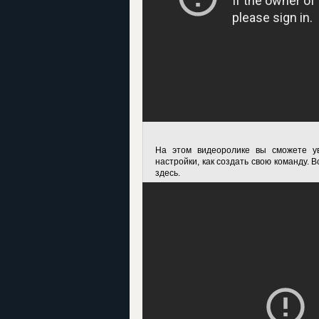
На этом видеоролике вы сможете ув
настройки, как создать свою команду. В
здесь.