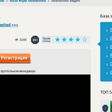
ры
База игры Goalunited
Goalunited видео
о
База 
nited >>>
G
3249
16+
Регистрация
о футбольном менеджере.
G
ТОП 5
1