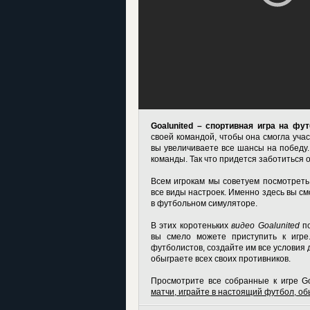
Goalunited – спортивная игра на фу
своей командой, чтобы она смогла уча
вы увеличиваете все шансы на победу.
команды. Так что придется заботиться 
Всем игрокам мы советуем посмотрет
все виды настроек. Именно здесь вы см
в футбольном симуляторе.
В этих коротеньких
видео Goalunited
по
вы смело можете приступить к игре
футболистов, создайте им все условия 
обыграете всех своих противников.
Просмотрите все собранные к игре
G
матчи, играйте в настоящий футбол, об