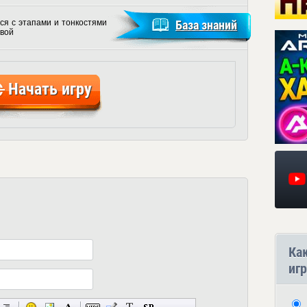
ся с этапами и тонкостями
База знаний
вой
Начать игру
Ка
игр