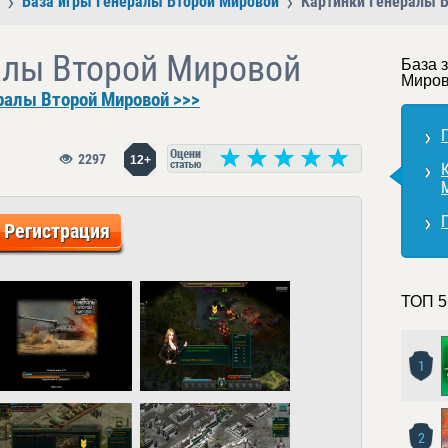
База игры Генералы Второй Мировой
Картинки Генералы 
алы Второй Мировой
База 
Миро
ралы Второй Мировой >>>
2297
12+
Регистрация
ТОП 5
1
2