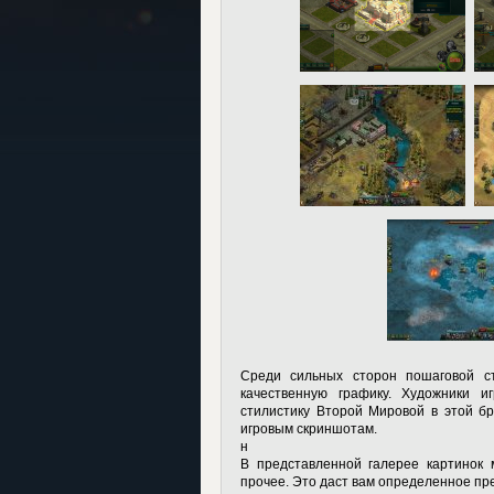
Среди сильных сторон пошаговой с
качественную графику. Художники 
стилистику Второй Мировой в этой б
игровым скриншотам.
н
В представленной галерее картинок 
прочее. Это даст вам определенное пре