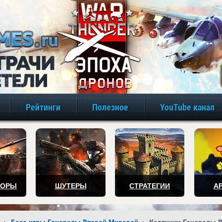
игры онлайн бе
Рейтинги
Полезное
YouTube канал
ТОРЫ
ШУТЕРЫ
СТРАТЕГИИ
А