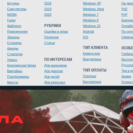
Шутеры
2018
Windows XP
На дво
Симуляторы
2019
Windows Vista
PvE
MOBA
2020
Windows 7
PvP
Гонки
Windows 8
Корпор
РУБРИКИ
Файтинги
Windows 10
Онлайн
Приключения
Ошибки в играх
Android
По сет
Экшены
Полезное
iOS
Оффла
Слэшеры
Статьи
ТИП КЛИЕНТА
ОСОБ
Аркады
Клиентские
Глобал
Стратегии
ПО ИНТЕРЕСАМ
Браузерные
Беспла
Ужасы
Русско
Королевская битва
Для мальчиков
ТИП ОПЛАТЫ
Три в р
Варгеймы
Для девочек
Платные
Аниме
Платформеры
Для детей
Бесплатные
Открыт
Квесты
Для взрослых