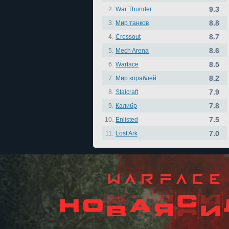
9.3
2.
War Thunder
8.8
3.
Мир танков
8.7
4.
Crossout
8.6
5.
Mech Arena
8.5
6.
Warface
8.2
7.
Мир кораблей
7.9
8.
Stalcraft
7.8
9.
Калибр
7.5
10.
Enlisted
7.0
11.
Lost Ark