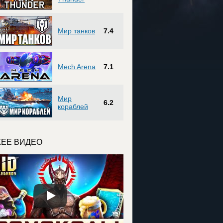
Мир танков
7.4
Mech Arena
7.1
Мир
6.2
кораблей
ЕЕ ВИДЕО