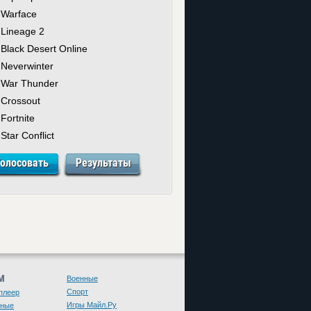
Warface
Lineage 2
Black Desert Online
Neverwinter
War Thunder
Crossout
Fortnite
Star Conflict
М
Военные
Спорт
плеер
Игры Майл.Ру
чные