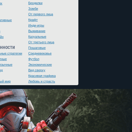
Бродилки
их
Зомби
От первого лица
Крафт
ативные
Инди-игры
Выживание
и
Казуальные
йн
От третьего лица
ЕННОСТИ
Пошаговые
ьные стратегии
Средневековье
тные
Футбол
язычные
Экономические
яд
Вид сверху
Красивая графика
ый мир
Любовь и страсть