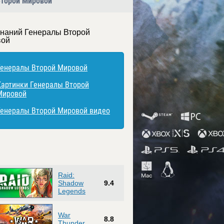
Второй Мировой
знаний Генералы Второй
вой
Генералы Второй Мировой
Картинки Генералы Второй
Мировой
Генералы Второй Мировой видео
Raid:
Shadow
9.4
Legends
War
8.8
Thunder