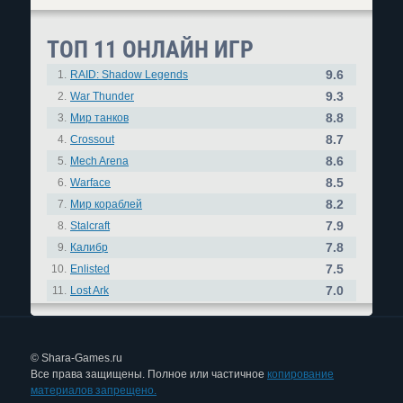
ТОП 11 ОНЛАЙН ИГР
9.6
1.
RAID: Shadow Legends
9.3
2.
War Thunder
8.8
3.
Мир танков
8.7
4.
Crossout
8.6
5.
Mech Arena
8.5
6.
Warface
8.2
7.
Мир кораблей
7.9
8.
Stalcraft
7.8
9.
Калибр
7.5
10.
Enlisted
7.0
11.
Lost Ark
© Shara-Games.ru
Все права защищены. Полное или частичное
копирование
материалов запрещено.