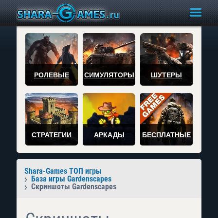
РОЛЕВЫЕ
СИМУЛЯТОРЫ
ШУТЕРЫ
СТРАТЕГИИ
АРКАДЫ
БЕСПЛАТНЫЕ
Shara-Games ТОП игры
База игры Gardenscapes
Скриншоты Gardenscapes