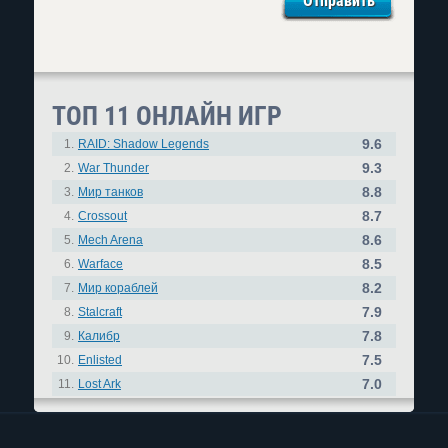
ТОП 11 ОНЛАЙН ИГР
9.6
1.
RAID: Shadow Legends
9.3
2.
War Thunder
8.8
3.
Мир танков
8.7
4.
Crossout
8.6
5.
Mech Arena
8.5
6.
Warface
8.2
7.
Мир кораблей
7.9
8.
Stalcraft
7.8
9.
Калибр
7.5
10.
Enlisted
7.0
11.
Lost Ark