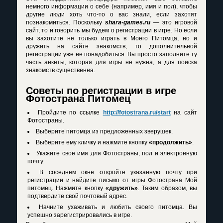
немного информации о себе (например, имя и пол), чтобы
другие люди хоть что-то о вас знали, если захотят
познакомиться. Поскольку
shara-games.ru
— это игровой
сайт, то и говорить мы будем о регистрации в игре. Но если
вы захотите не только играть в Моего Питомца, но и
дружить на сайте знакомств, то дополнительной
регистрации уже не понадобиться. Вы просто заполните ту
часть анкеты, которая для игры не нужна, а для поиска
знакомств существенна.
Советы по регистрации в игре
Фотострана Питомец
Пройдите по ссылке
http://fotostrana.ru/start
на сайт
Фотостраны.
Выберите питомца из предложенных зверушек.
Выберите ему кличку и нажмите кнопку
«продолжить»
.
Укажите свое имя для Фотостраны, пол и электронную
почту.
В соседнем окне откройте указанную почту при
регистрации и найдите письмо от игры Фотострана Мой
питомец. Нажмите кнопку
«дружить»
. Таким образом, вы
подтвердите свой почтовый адрес.
Начните ухаживать и любить своего питомца. Вы
успешно зарегистрировались в игре.