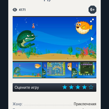
6+
4171
Оцените игру
Жанр:
Приключения