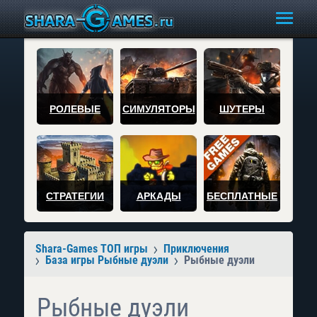
РОЛЕВЫЕ
СИМУЛЯТОРЫ
ШУТЕРЫ
СТРАТЕГИИ
АРКАДЫ
БЕСПЛАТНЫЕ
Shara-Games ТОП игры
Приключения
База игры Рыбные дуэли
Рыбные дуэли
Рыбные дуэли