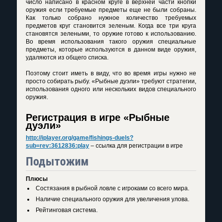
число написано в красном круге в верхней части кнопки
оружия если требуемые предметы еще не были собраны.
Как только собрано нужное количество требуемых
предметов круг становится зеленым. Когда все три круга
становятся зелеными, то оружие готово к использованию.
Во время использования такого оружия специальные
предметы, которые используются в данном виде оружия,
удаляются из общего списка.
Поэтому стоит иметь в виду, что во время игры нужно не
просто собирать рыбу. «Рыбные дуэли» требуют стратегии,
использования одного или нескольких видов специального
оружия.
Регистрация в игре «Рыбные
дуэли»
http://iplayer.org/game/fishings-duels?
sub=rev:3612836:play
– ссылка для регистрации в игре
Подытожим
Плюсы
Состязания в рыбной ловле с игроками со всего мира.
Наличие специального оружия для увеличения улова.
Рейтинговая система.