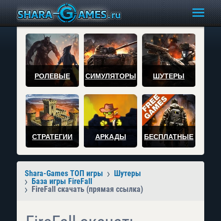
РОЛЕВЫЕ
СИМУЛЯТОРЫ
ШУТЕРЫ
СТРАТЕГИИ
АРКАДЫ
БЕСПЛАТНЫЕ
Shara-Games ТОП игры
Шутеры
База игры FireFall
FireFall скачать (прямая ссылка)