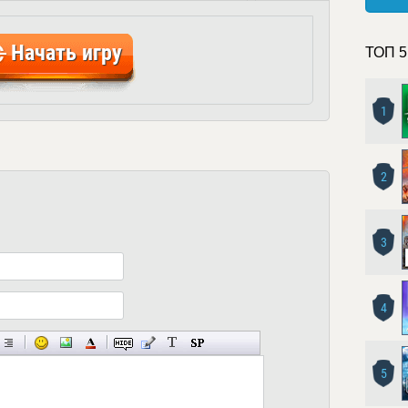
Начать игру
ТОП 5
1
2
3
4
5