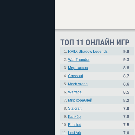
ТОП 11 ОНЛАЙН ИГР
9.6
1.
RAID: Shadow Legends
9.3
2.
War Thunder
8.8
3.
Мир танков
8.7
4.
Crossout
8.6
5.
Mech Arena
8.5
6.
Warface
8.2
7.
Мир кораблей
7.9
8.
Stalcraft
7.8
9.
Калибр
7.5
10.
Enlisted
7.0
11.
Lost Ark