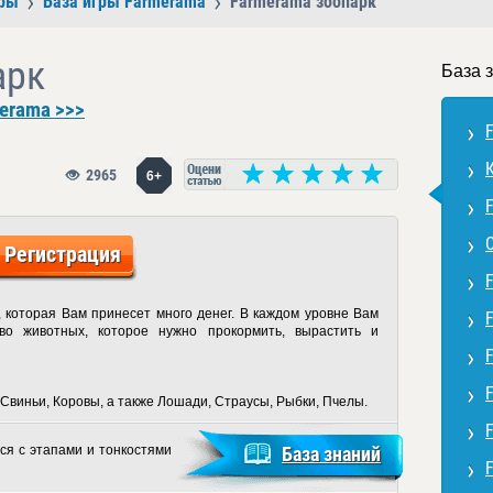
ры
База игры Farmerama
Farmerama зоопарк
арк
База 
erama >>>
2965
6+
Регистрация
 которая Вам принесет много денег. В каждом уровне Вам
тво животных, которое нужно прокормить, вырастить и
и Свиньи, Коровы, а также Лошади, Страусы, Рыбки, Пчелы.
ся с этапами и тонкостями
База знаний