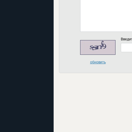
Введи
обновить