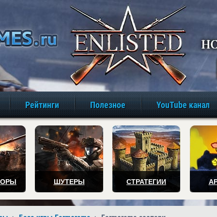
игры онлайн бе
Рейтинги
Полезное
YouTube канал
ТОРЫ
ШУТЕРЫ
СТРАТЕГИИ
А