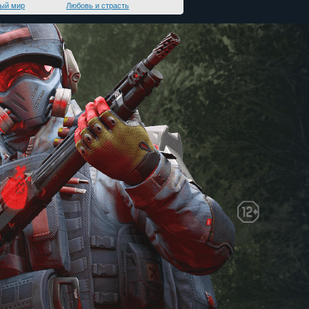
ый мир
Любовь и страсть