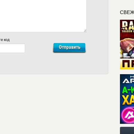
СВЕЖ
те код