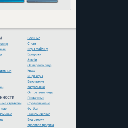
М
Военные
Спорт
плеер
Игры Майл.Ру
чные
Бродилки
их
Зомби
От первого лица
Крафт
ативные
Инди-игры
Выживание
и
Казуальные
йн
От третьего лица
ЕННОСТИ
Пошаговые
ьные стратегии
Средневековье
тные
Футбол
язычные
Экономические
яд
Вид сверху
Красивая графика