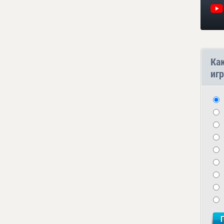
Ка
игр