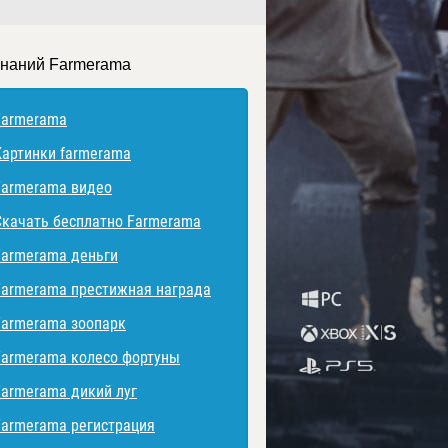
знаний Farmerama
Farmerama
Картинки farmerama
Farmerama видео
Скачать бесплатно Farmerama
Farmerama деньги
Farmerama престижная награда
Farmerama зоопарк
Farmerama колесо фортуны
Farmerama дикий луг
Farmerama регистрация