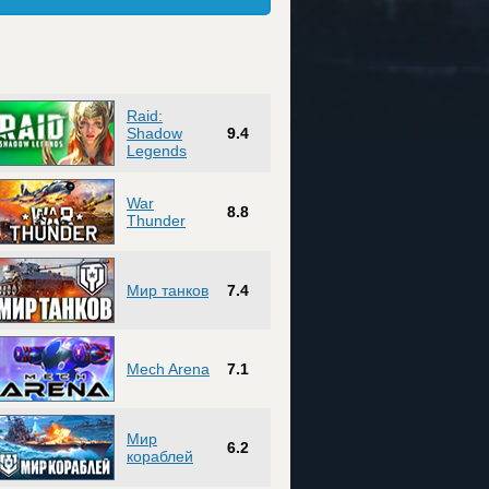
Raid:
Shadow
9.4
Legends
War
8.8
Thunder
Мир танков
7.4
Mech Arena
7.1
Мир
6.2
кораблей