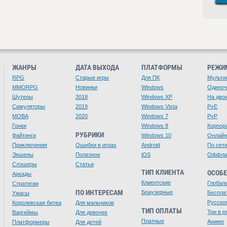
ЖАНРЫ
ДАТА ВЫХОДА
ПЛАТФОРМЫ
РЕЖИ
RPG
Старые игры
Для ПК
Мульти
MMORPG
Новинки
Windows
Одино
Шутеры
2018
Windows XP
На дво
Симуляторы
2019
Windows Vista
PvE
MOBA
2020
Windows 7
PvP
Гонки
Windows 8
Корпор
РУБРИКИ
Файтинги
Windows 10
Онлайн
Приключения
Ошибки в играх
Android
По сет
Экшены
Полезное
iOS
Оффла
Слэшеры
Статьи
ТИП КЛИЕНТА
ОСОБ
Аркады
Клиентские
Глобал
Стратегии
ПО ИНТЕРЕСАМ
Браузерные
Беспла
Ужасы
Русско
Королевская битва
Для мальчиков
ТИП ОПЛАТЫ
Три в р
Варгеймы
Для девочек
Платные
Аниме
Платформеры
Для детей