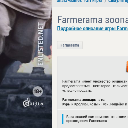
Shara-Games ТОП игры
Симулято
Farmerama зооп
Подробное описание игры Farm
Farmerama
Farmerama имеет множество живности,
предоставляться некоторое количес
успешно продать.
Farmerama зоопарк - это:
Куры и Кролики, Козы и Гуси, Индейки 
База знаний вам поможет ознакомит
прохождения Farmerama