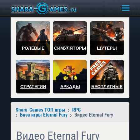
РОЛЕВЫЕ
СИМУЛЯТОРЫ
ШУТЕРЫ
СТРАТЕГИИ
АРКАДЫ
БЕСПЛАТНЫЕ
Shara-Games ТОП игры
RPG
База игры Eternal Fury
Видео Eternal Fury
Видео Eternal Fury