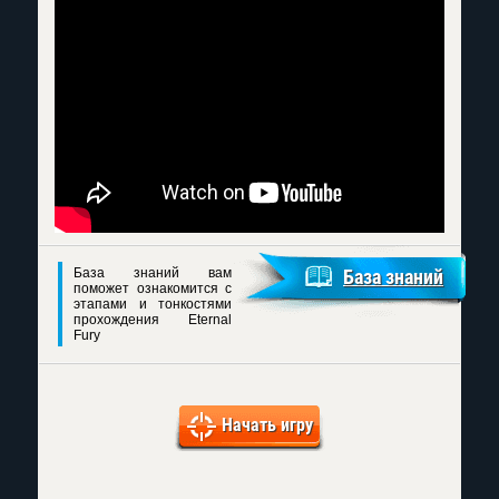
База знаний вам
База знаний
поможет ознакомится с
этапами и тонкостями
прохождения Eternal
Fury
Начать игру