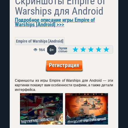
Скриншоты Empire of
Warships для Android
Подробное описание игры Empire of
Warships [Android] >>>
Empire of Warships [Android]
964
0+
Регистрация
Скриншоты из игры Empire of Warships для Android — эти
картинки покажут вам особенности графики, а также детали
интерфейса.