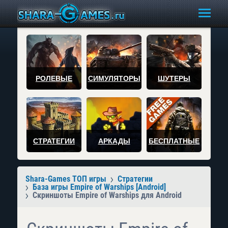
РОЛЕВЫЕ
СИМУЛЯТОРЫ
ШУТЕРЫ
СТРАТЕГИИ
АРКАДЫ
БЕСПЛАТНЫЕ
Shara-Games ТОП игры
Стратегии
База игры Empire of Warships [Android]
Скриншоты Empire of Warships для Android