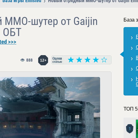
База игры Enlisted
Новый отрядный ММО-шутер от Gaijin Enl
 ММО-шутер от Gaijin
База з
в ОБТ
E
ted >>>
В
888
12+
С
G
ТОП 5
1