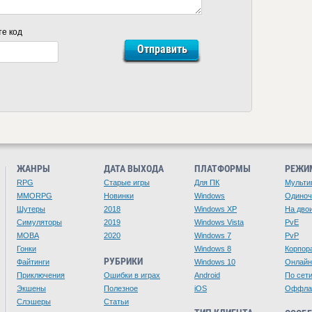
те код
ЖАНРЫ
ДАТА ВЫХОДА
ПЛАТФОРМЫ
РЕЖИ
RPG
Старые игры
Для ПК
Мульти
MMORPG
Новинки
Windows
Одино
Шутеры
2018
Windows XP
На дво
Симуляторы
2019
Windows Vista
PvE
MOBA
2020
Windows 7
PvP
Гонки
Windows 8
Корпор
РУБРИКИ
Файтинги
Windows 10
Онлайн
Приключения
Ошибки в играх
Android
По сет
Экшены
Полезное
iOS
Оффла
Слэшеры
Статьи