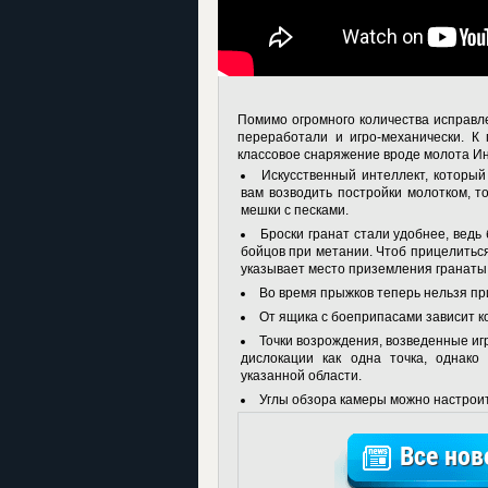
Помимо огромного количества исправле
переработали и игро-механически. К
классовое снаряжение вроде молота Инж
Искусственный интеллект, которы
вам возводить постройки молотком, т
мешки с песками.
Броски гранат стали удобнее, вед
бойцов при метании. Чтоб прицелиться
указывает место приземления гранаты
Во время прыжков теперь нельзя пр
От ящика с боеприпасами зависит 
Точки возрождения, возведенные иг
дислокации как одна точка, однако
указанной области.
Углы обзора камеры можно настроить
Все нов