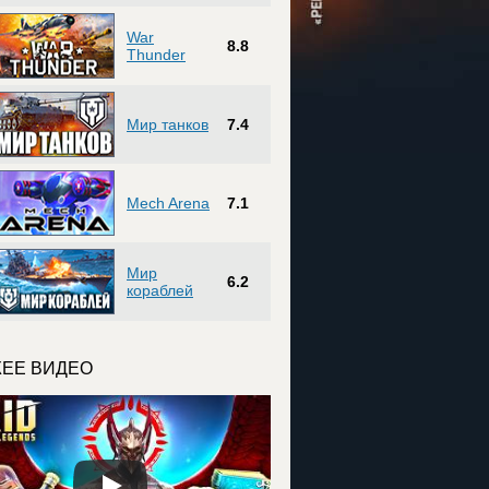
War
8.8
Thunder
Мир танков
7.4
Mech Arena
7.1
Мир
6.2
кораблей
ЕЕ ВИДЕО