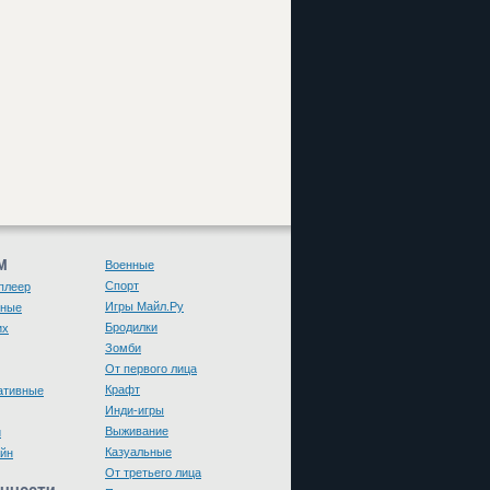
М
Военные
Спорт
плеер
Игры Майл.Ру
чные
Бродилки
их
Зомби
От первого лица
Крафт
ативные
Инди-игры
Выживание
и
Казуальные
йн
От третьего лица