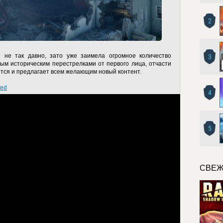
2
т не так давно, зато уже заимела огромное количество
3
ым историческим перестрелками от первого лица, отчасти
ется и предлагает всем желающим новый контент.
ted
4
5
СВЕЖ