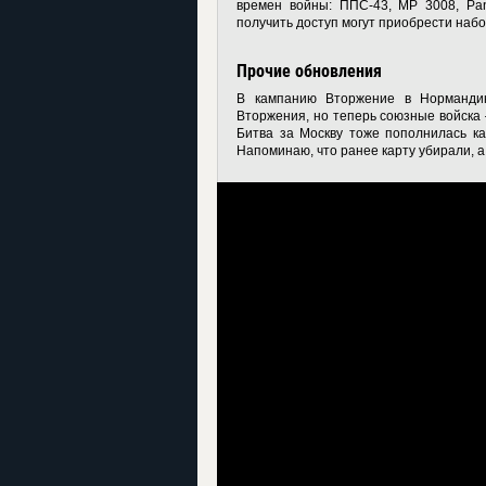
времен войны: ППС-43, MP 3008, Pan
получить доступ могут приобрести набо
Прочие обновления
В кампанию Вторжение в Норманди
Вторжения, но теперь союзные войска 
Битва за Москву тоже пополнилась к
Напоминаю, что ранее карту убирали, а