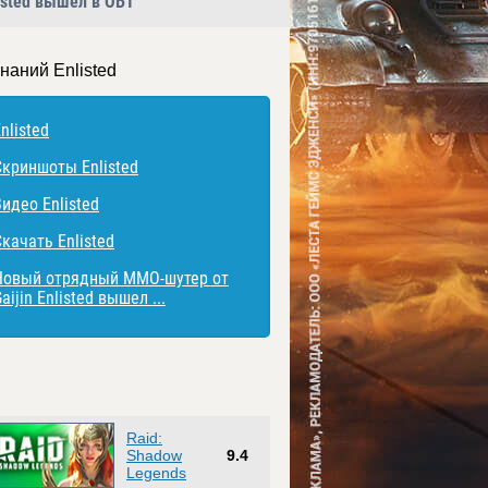
isted вышел в ОБТ
наний Enlisted
nlisted
Скриншоты Enlisted
идео Enlisted
качать Enlisted
Новый отрядный ММО-шутер от
aijin Enlisted вышел ...
Raid:
Shadow
9.4
Legends