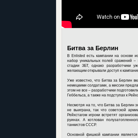
Битва за Берлин
В Enlisted есть кампании на основе и
набор уникальных полей сражений – 
стадии ЗБТ, однако разработчики уж
желающим открывали доступ к кампании 
Уже известно, что Битва за Берлин в
немецкими солдатами, а миссии предла
этом не все – разработчики подготовил
Геббельса, а также на подступах к Рейхс
Несмотря на то, что Битва за Берлин 
не выиграна, так что советской арми
Рейхстагом игроки встретят организов
руинах. А котлован полузатопленног
танкистов СССР.
Основной фишкой кампании является