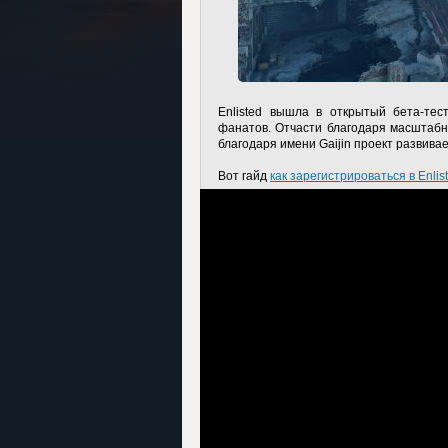
Enlisted вышла в открытый бета-тес
фанатов. Отчасти благодаря масштабн
благодаря имени Gaijin проект развива
Вот гайд
как зарегистрироваться в Enlis