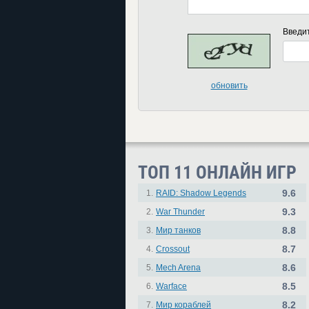
Введи
обновить
ТОП 11 ОНЛАЙН ИГР
9.6
1.
RAID: Shadow Legends
9.3
2.
War Thunder
8.8
3.
Мир танков
8.7
4.
Crossout
8.6
5.
Mech Arena
8.5
6.
Warface
8.2
7.
Мир кораблей