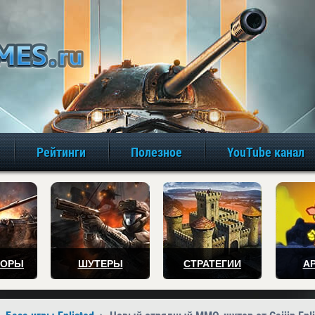
игры онлайн бе
Рейтинги
Полезное
YouTube канал
ТОРЫ
ШУТЕРЫ
СТРАТЕГИИ
А