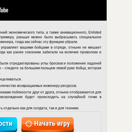
ний экономического типа, а также анимационного, Enlisted
 примеру, раньше можно было выбрасывать специальное
енера, тогда как сейчас эту функцию убрали.
й управляет вашими бойцами в отряде, отныне не мешает
огда как ранее союзники забегали на колючие проволоки и
ь были отредактированы углы бросков и положения ладоней
 – следите за большим пальцем левой руки бойца, которая
.
ицеливаться.
количество возвращаемых инженеру ресурсов.
роками поблизости друг от друга, отныне отображаются для
 возрождение будет происходить на случайной точке в
 отдельно как для солдата, так и для техники.
ости
Начать игру