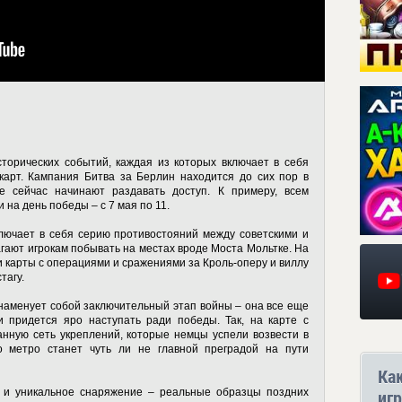
сторических событий, каждая из которых включает в себя
карт. Кампания Битва за Берлин находится до сих пор в
е сейчас начинают раздавать доступ. К примеру, всем
на день победы – с 7 мая по 11.
ключает в себя серию противостояний между советскими и
гают игрокам побывать на местах вроде Моста Мольтке. На
и карты с операциями и сражениями за Кроль-оперу и виллу
тагу.
знаменует собой заключительный этап войны – она все еще
и придется яро наступать ради победы. Так, на карте с
анную сеть укреплений, которые немцы успели возвести в
о метро станет чуть ли не главной преградой на пути
Ка
 и уникальное снаряжение – реальные образцы поздних
игр