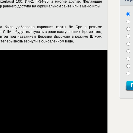
zerfaust 100, Ил-2, Т-34-85 и многие другие. Желающие
р раннего доступа на официальном сайте или в меню игры.
ю была добавлена вариация карты Ле Бре в режиме
– США – будут выступать в роли наступающих. Кроме того,
артой под названием Деревня Высоково в режиме Штурм.
 теперь вновь вернули в обновленном виде.