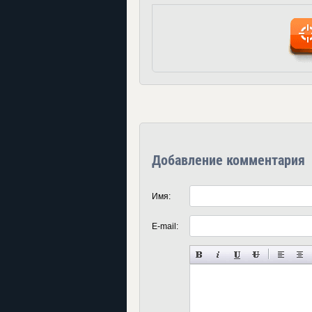
Добавление комментария
Имя:
E-mail: