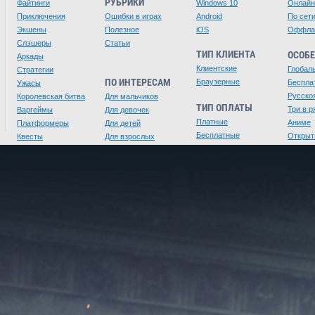
РУБРИКИ
Файтинги
Windows 10
Онлайн
Приключения
Ошибки в играх
Android
По сет
Экшены
Полезное
iOS
Оффла
Слэшеры
Статьи
ТИП КЛИЕНТА
ОСОБ
Аркады
Клиентские
Глобал
Стратегии
ПО ИНТЕРЕСАМ
Браузерные
Беспла
Ужасы
Русско
Королевская битва
Для мальчиков
ТИП ОПЛАТЫ
Три в р
Варгеймы
Для девочек
Платные
Аниме
Платформеры
Для детей
Бесплатные
Открыт
Квесты
Для взрослых