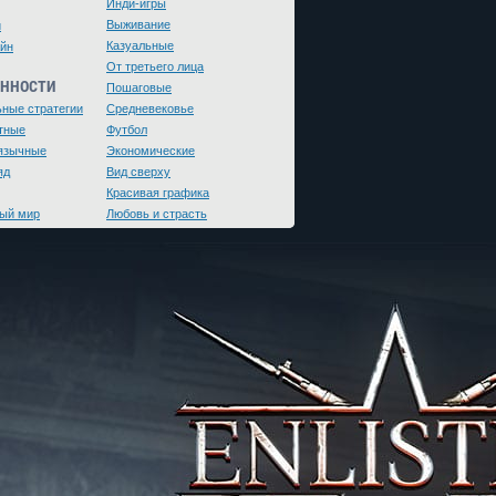
Инди-игры
Выживание
и
Казуальные
йн
От третьего лица
ЕННОСТИ
Пошаговые
ьные стратегии
Средневековье
тные
Футбол
язычные
Экономические
яд
Вид сверху
Красивая графика
ый мир
Любовь и страсть