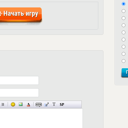
Начать игру