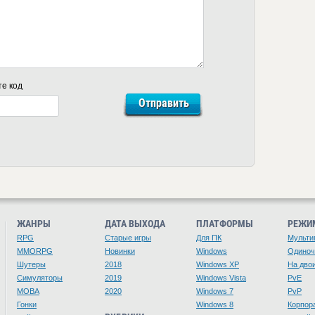
те код
ЖАНРЫ
ДАТА ВЫХОДА
ПЛАТФОРМЫ
РЕЖИ
RPG
Старые игры
Для ПК
Мульти
MMORPG
Новинки
Windows
Одино
Шутеры
2018
Windows XP
На дво
Симуляторы
2019
Windows Vista
PvE
MOBA
2020
Windows 7
PvP
Гонки
Windows 8
Корпор