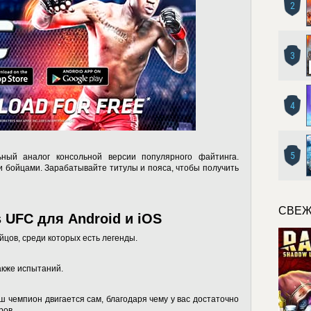
2
3
4
5
ный аналог консольной версии популярного файтинга.
и бойцами. Зарабатывайте титулы и пояса, чтобы получить
СВЕЖ
 UFC для Android и iOS
цов, среди которых есть легенды.
акже испытаний.
 чемпион двигается сам, благодаря чему у вас достаточно
ров.