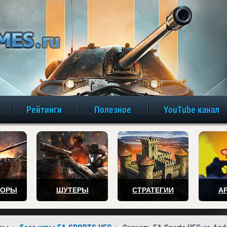
игры онлайн бе
Рейтинги
Полезное
YouTube канал
ТОРЫ
ШУТЕРЫ
СТРАТЕГИИ
А