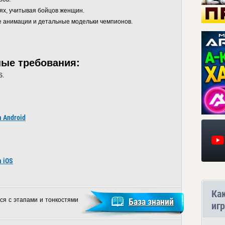
иях, учитывая бойцов женщин.
 анимации и детальные модельки чемпионов.
ые требования:
S.
а Android
а iOS
Ка
ся с этапами и тонкостями
База знаний
игр