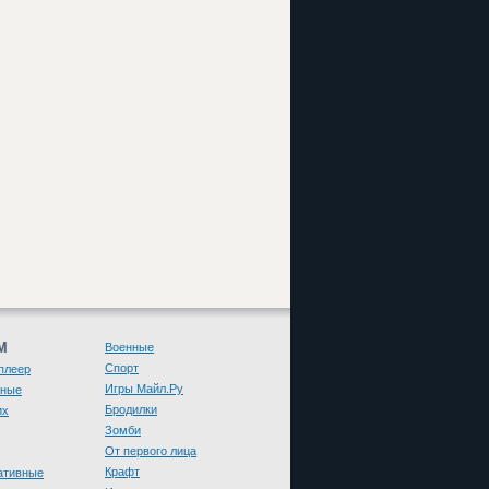
М
Военные
Спорт
плеер
Игры Майл.Ру
чные
Бродилки
их
Зомби
От первого лица
Крафт
ативные