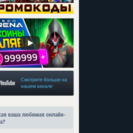
Смотрите больше на
нашем канале
кая ваша любимая онлайн-
а?