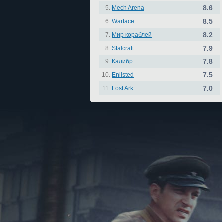
8.6
5.
Mech Arena
8.5
6.
Warface
8.2
7.
Мир кораблей
7.9
8.
Stalcraft
7.8
9.
Калибр
7.5
10.
Enlisted
7.0
11.
Lost Ark