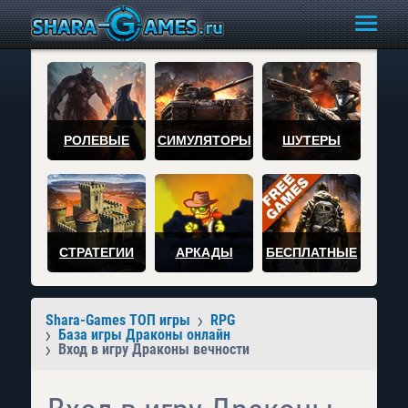
РОЛЕВЫЕ
СИМУЛЯТОРЫ
ШУТЕРЫ
СТРАТЕГИИ
АРКАДЫ
БЕСПЛАТНЫЕ
Shara-Games ТОП игры
RPG
База игры Драконы онлайн
Вход в игру Драконы вечности