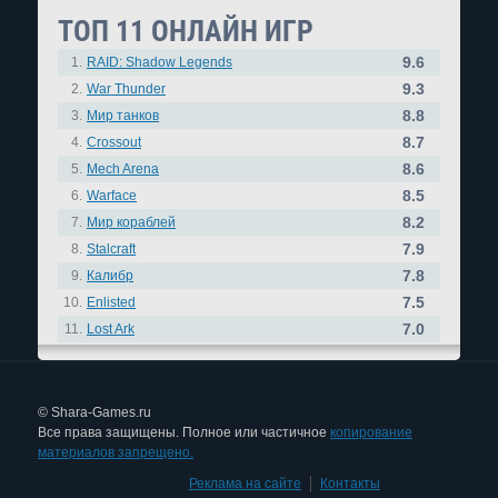
ТОП 11 ОНЛАЙН ИГР
9.6
1.
RAID: Shadow Legends
9.3
2.
War Thunder
8.8
3.
Мир танков
8.7
4.
Crossout
8.6
5.
Mech Arena
8.5
6.
Warface
8.2
7.
Мир кораблей
7.9
8.
Stalcraft
7.8
9.
Калибр
7.5
10.
Enlisted
7.0
11.
Lost Ark
© Shara-Games.ru
Все права защищены. Полное или частичное
копирование
материалов запрещено.
Реклама на сайте
|
Контакты