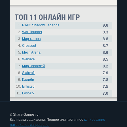
ТОП 11 ОНЛАЙН ИГР
9.6
1.
RAID: Shadow Legends
9.3
2.
War Thunder
8.8
3.
Мир танков
8.7
4.
Crossout
8.6
5.
Mech Arena
8.5
6.
Warface
8.2
7.
Мир кораблей
7.9
8.
Stalcraft
7.8
9.
Калибр
7.5
10.
Enlisted
7.0
11.
Lost Ark
© Shara-Games.ru
Все права защищены. Полное или частичное
копирование
материалов запрещено.