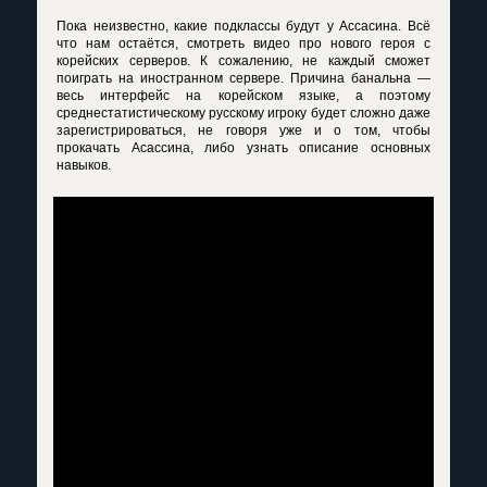
Пока неизвестно, какие подклассы будут у Ассасина. Всё
что нам остаётся, смотреть видео про нового героя с
корейских серверов. К сожалению, не каждый сможет
поиграть на иностранном сервере. Причина банальна —
весь интерфейс на корейском языке, а поэтому
среднестатистическому русскому игроку будет сложно даже
зарегистрироваться, не говоря уже и о том, чтобы
прокачать Асассина, либо узнать описание основных
навыков.