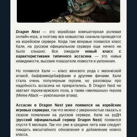
Dragon Nest
— это корейская компьютерная ролевая
онлайн-игра, а поэтому все новшества сначала проводятся
на корейском сервере. Когда там впервые появился класс
Кали, на русском официальном сервере еще ничего не
было слышно. Все ожидали
новый класс с
характеристиками типичного ассасина
— это навык
невидимости, высокие показатели ловкости и уклонения.
Но появился Кали — класс женского рода с магической
атакой, баффами/дебаффами и другими фичами. Кали
стала очень популярным героем, но разговоры про
надобность ассасина не прекратились. В Dragon Nest не
хватает героев мужского пола, а также «милишных» героев
(Melee Attack — рукопашная атака).
Ассасин в Dragon Nest уже появился на корейских
игровых серверах
, так что можно с уверенностью сказать о
скором появлении на русском сервере. Кали на руДН
(
русский официальный сервер Dragon Nest
) появился
спустя 6 месяцев. Так что уже в средине лета нам следует
ожидать масштабного обновления и добавление нового
класса.