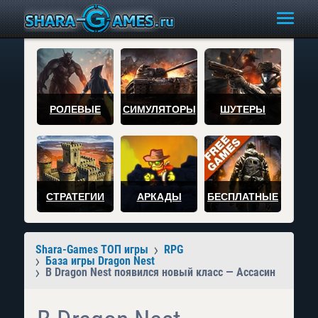
РОЛЕВЫЕ
СИМУЛЯТОРЫ
ШУТЕРЫ
СТРАТЕГИИ
АРКАДЫ
БЕСПЛАТНЫЕ
Shara-Games ТОП игры
RPG
База игры Dragon Nest
В Dragon Nest появился новый класс — Ассасин