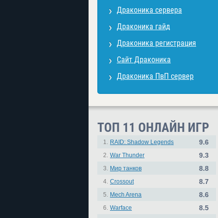
Драконика сервера
Драконика гайд
Драконика регистрация
Сайт Драконика
Драконика ПвП сервер
ТОП 11 ОНЛАЙН ИГР
9.6
1.
RAID: Shadow Legends
9.3
2.
War Thunder
8.8
3.
Мир танков
8.7
4.
Crossout
8.6
5.
Mech Arena
8.5
6.
Warface