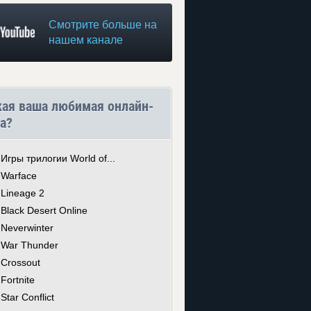
Смотрите больше на
нашем канале
кая ваша любимая онлайн-
а?
Игры трилогии World of...
Warface
Lineage 2
Black Desert Online
Neverwinter
War Thunder
Crossout
Fortnite
Star Conflict