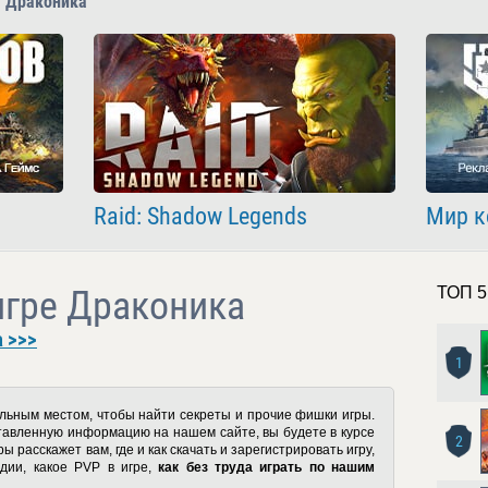
ы Драконика
Raid: Shadow Legends
Мир к
игре Драконика
ТОП 5
 >>>
1
льным местом, чтобы найти секреты и прочие фишки игры.
ставленную информацию на нашем сайте, вы будете в курсе
2
ы расскажет вам, где и как скачать и зарегистрировать игру,
ьдии, какое PVP в игре,
как без труда играть по нашим