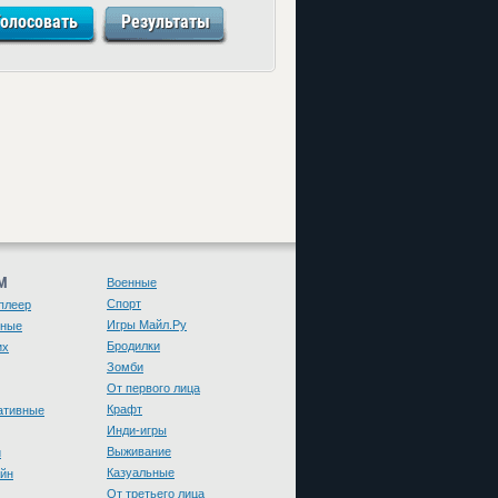
М
Военные
Спорт
плеер
Игры Майл.Ру
чные
Бродилки
их
Зомби
От первого лица
Крафт
ативные
Инди-игры
Выживание
и
Казуальные
йн
От третьего лица