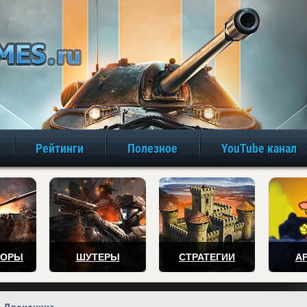
игры онлайн бе
Рейтинги
Полезное
YouTube канал
ТОРЫ
ШУТЕРЫ
СТРАТЕГИИ
А