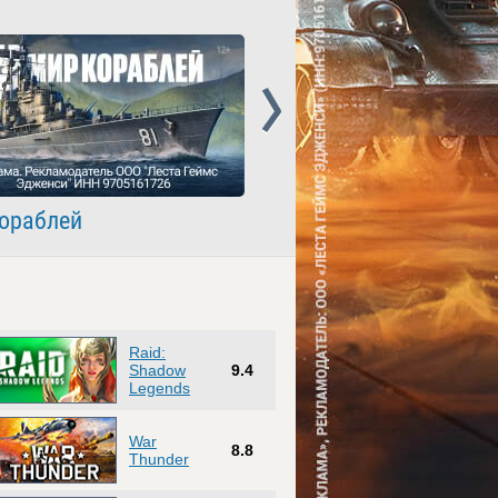
Next
ораблей
Crossout
Raid:
Shadow
9.4
Legends
War
8.8
Thunder