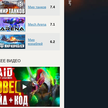
Мир танков
7.4
Mech Arena
7.1
Мир
6.2
кораблей
ЕЕ ВИДЕО