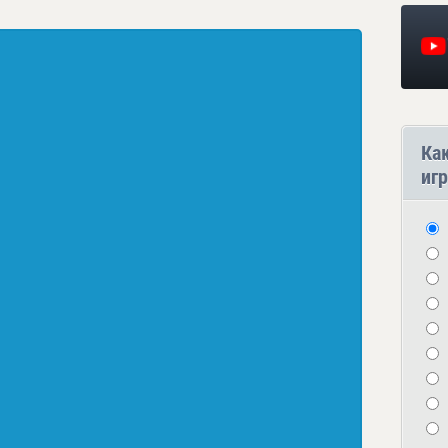
Ка
игр