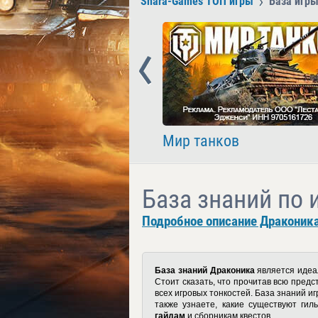
Shara-Games ТОП игры
База игр
Prev
nder
Мир танков
База знаний по 
Подробное описание Драконика
База знаний Драконика
является идеа
Стоит сказать, что прочитав всю пред
всех игровых тонкостей. База знаний игр
также узнаете, какие существуют гил
гайдам
и сборникам квестов.