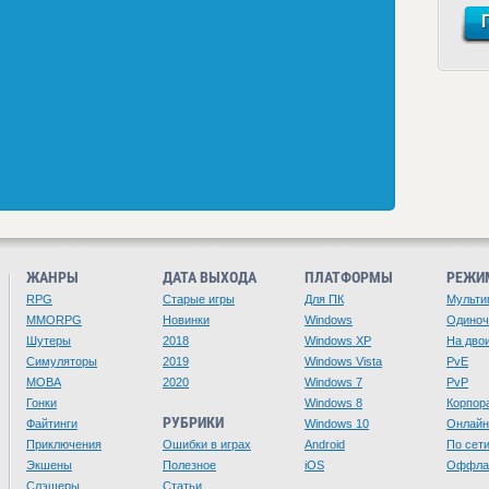
ЖАНРЫ
ДАТА ВЫХОДА
ПЛАТФОРМЫ
РЕЖИ
RPG
Старые игры
Для ПК
Мульти
MMORPG
Новинки
Windows
Одино
Шутеры
2018
Windows XP
На дво
Симуляторы
2019
Windows Vista
PvE
MOBA
2020
Windows 7
PvP
Гонки
Windows 8
Корпор
РУБРИКИ
Файтинги
Windows 10
Онлайн
Приключения
Ошибки в играх
Android
По сет
Экшены
Полезное
iOS
Оффла
Слэшеры
Статьи