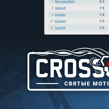
8.2
7.
Мир кораблей
7.9
8.
Stalcraft
7.8
9.
Калибр
7.5
10.
Enlisted
7.0
11.
Lost Ark