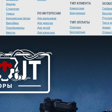
ТИП КЛИЕНТА
ОСОБ
Аркады
Клиентские
Глобал
Стратегии
ПО ИНТЕРЕСАМ
Браузерные
Беспла
Ужасы
Русско
Королевская битва
Для мальчиков
ТИП ОПЛАТЫ
Три в р
Варгеймы
Для девочек
Платные
Аниме
Платформеры
Для детей
Бесплатные
Открыт
Квесты
Для взрослых