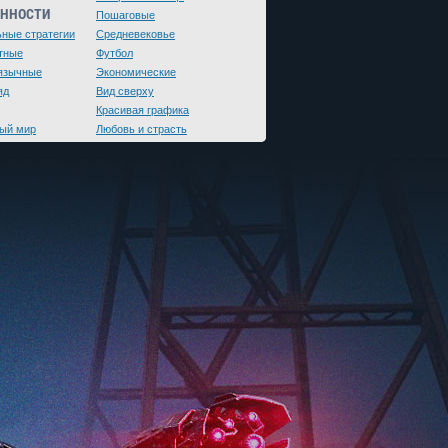
ЕННОСТИ
Пошаговые
ьные стратегии
Средневековье
тные
Футбол
язычные
Экономические
яд
Вид сверху
Красивая графика
ый мир
Любовь и страсть