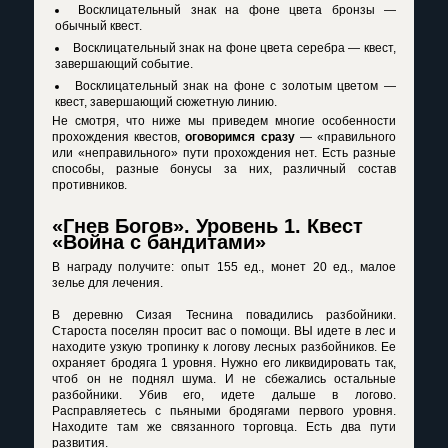
Восклицательный знак на фоне цвета бронзы —
обычный квест.
Восклицательный знак на фоне цвета серебра — квест,
завершающий событие.
Восклицательный знак на фоне с золотым цветом —
квест, завершающий сюжетную линию.
Не смотря, что ниже мы приведем многие особенности
прохождения квестов,
оговоримся сразу
— «правильного
или «неправильного» пути прохождения нет. Есть разные
способы, разные бонусы за них, различный состав
противников.
«Гнев Богов». Уровень 1. Квест
«Война с бандитами»
В награду получите: опыт 155 ед., монет 20 ед., малое
зелье для лечения.
В деревню Сизая Теснина повадились разбойники.
Староста поселян просит вас о помощи. ВЫ идете в лес и
находите узкую тропинку к логову лесных разбойников. Ее
охраняет бродяга 1 уровня. Нужно его ликвидировать так,
чтоб он не поднял шума. И не сбежались остальные
разбойники. Убив его, идете дальше в логово.
Расправляетесь с пьяными бродягами первого уровня.
Находите там же связанного торговца. Есть два пути
развития.