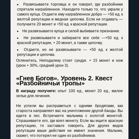
Развязываете торговца и он говорит, где разбойники
спрятали награбленное. Находите только то, что украли у
самого купца. Отдаете ему награбленное добро — +50 ед. к
желтой репутации и медная цепочка. Если не отдавать —
получаете 20 монет и +50 ед. к красной репутации.
Не развязываете купца и силой выбиваете признание.
Не развязываете и забираете все себе —+50 ед. к
красной репутации, + 20 монет, а также цепочку.
Отдаете, но не развязываете — +50 ед. к желтой
репутации и цепочка.
Оглянитесь. Неподалеку стоит сундук. + 15 монет и нож
(урон + 30%, средний урон 3).
«Гнев Богов». Уровень 2. Квест
«Разбойничьи тропы»
В награду получите:
опыт 100 ед., монет 20 ед., малое
зелье для лечения.
Не успели вы расправиться с одними бродягами, как
староста направляет вас на уничтожение другой банды. Вы
идете в лес. Встречаете мальчика с золотой монетой.
Спрашиваете его, где взял монету. Если вы ищите красную
репутацию, то заставьте говорить. Для других видов
репутации ваши действия не имеют значения. Мальчик,
скажет, что потерял ее один из разбойников.