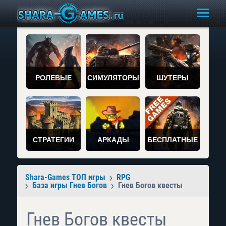
РОЛЕВЫЕ
СИМУЛЯТОРЫ
ШУТЕРЫ
СТРАТЕГИИ
АРКАДЫ
БЕСПЛАТНЫЕ
Shara-Games ТОП игры
RPG
База игры Гнев Богов
Гнев Богов квесты
Гнев Богов квесты