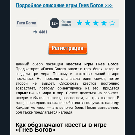
Подробное описание игры Гнев Богов >>>
Гнев Богов
12+
4481
Регистрация
Данный обзор посвящен
квестам игры Гнев Богов
.
Предыстория «Гнева Богов» гласит о трех богах, которые
создали три мира. Поэтому и сюжетных линий в игре
несколько. Но проходить сначала один сюжет, потом
второй не выйдет. Сложность квестов постоянно
возрастает, поэтому, ориентируясь на это, придется
«прыгать»
из мира в мир. Сюжет делиться на события,
каждое событие состоит, в основном, из трех квестов. В
конце последнего квеста по событию вы получаете награду.
Каждый же квест — это цепочка боев. После выигранного
боя также предлагается награда.
Как обозначают квесты в игре
«Гнев Богов»