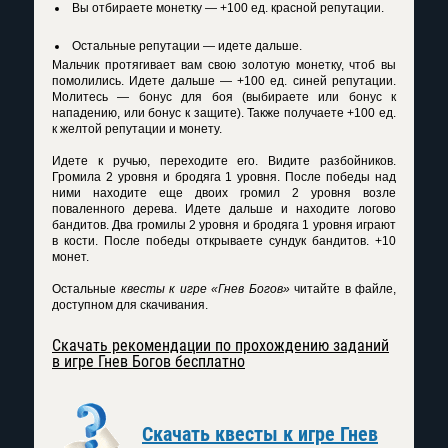
Вы отбираете монетку — +100 ед. красной репутации.
Остальные репутации — идете дальше.
Мальчик протягивает вам свою золотую монетку, чтоб вы
помолились. Идете дальше — +100 ед. синей репутации.
Молитесь — бонус для боя (выбираете или бонус к
нападению, или бонус к защите). Также получаете +100 ед.
к желтой репутации и монету.
Идете к ручью, переходите его. Видите разбойников.
Громила 2 уровня и бродяга 1 уровня. После победы над
ними находите еще двоих громил 2 уровня возле
поваленного дерева. Идете дальше и находите логово
бандитов. Два громилы 2 уровня и бродяга 1 уровня играют
в кости. После победы открываете сундук бандитов. +10
монет.
Остальные
квесты к игре «Гнев Богов»
читайте в файле,
доступном для скачивания.
Скачать рекомендации по прохождению заданий
в игре Гнев Богов бесплатно
Скачать квесты к игре Гнев