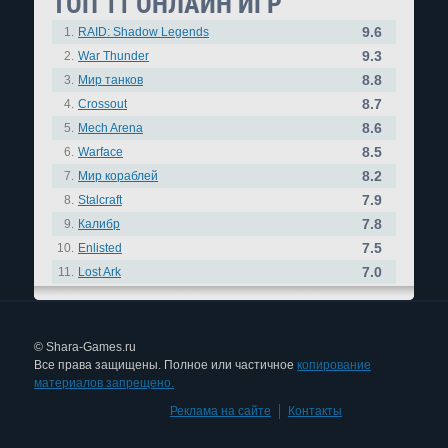
ТОП 11 ОНЛАЙН ИГР
9.6
1.
RAID: Shadow Legends
9.3
2.
War Thunder
8.8
3.
Мир танков
8.7
4.
Crossout
8.6
5.
Mech Arena
8.5
6.
Warface
8.2
7.
Мир кораблей
7.9
8.
Stalcraft
7.8
9.
Калибр
7.5
10.
Enlisted
7.0
11.
Lost Ark
© Shara-Games.ru
Все права защищены. Полное или частичное
копирование
материалов запрещено.
Реклама на сайте
|
Контакты