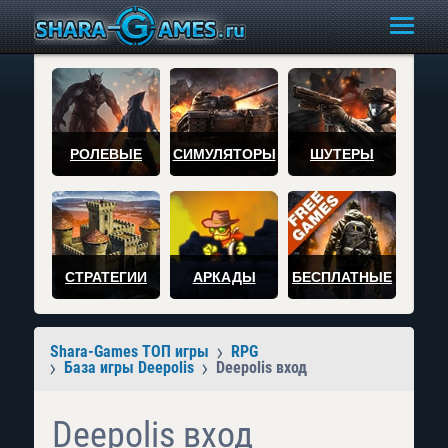
РОЛЕВЫЕ
СИМУЛЯТОРЫ
ШУТЕРЫ
СТРАТЕГИИ
АРКАДЫ
БЕСПЛАТНЫЕ
Shara-Games ТОП игры
RPG
База игры Deepolis
Deepolis вход
Deepolis вход