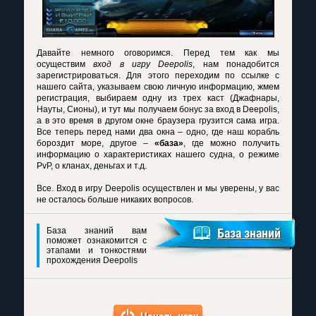
Давайте немного оговоримся. Перед тем как мы
осуществим
вход в игру Deepolis
, нам понадобится
зарегистрироваться. Для этого переходим по ссылке с
нашего сайта, указываем свою личную информацию, жмем
регистрация, выбираем одну из трех каст (Джафнары,
Науты, Сионы), и тут мы получаем бонус за вход в Deepolis,
а в это время в другом окне браузера грузится сама игра.
Все теперь перед нами два окна – одно, где наш корабль
бороздит море, другое –
«база»
, где можно получить
информацию о характеристиках нашего судна, о режиме
PvP, о кланах, деньгах и т.д.
Все.
Вход в игру Deepolis
осуществлен и мы уверены, у вас
не осталось больше никаких вопросов.
База знаний вам
База знаний
поможет ознакомится с
этапами и тонкостями
прохождения Deepolis