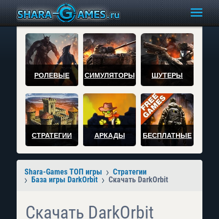
РОЛЕВЫЕ
СИМУЛЯТОРЫ
ШУТЕРЫ
СТРАТЕГИИ
АРКАДЫ
БЕСПЛАТНЫЕ
Shara-Games ТОП игры
Стратегии
База игры DarkOrbit
Скачать DarkOrbit
Скачать DarkOrbit