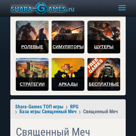
РОЛЕВЫЕ
СИМУЛЯТОРЫ
ШУТЕРЫ
СТРАТЕГИИ
АРКАДЫ
БЕСПЛАТНЫЕ
Shara-Games ТОП игры
RPG
База игры Священный Меч
Священный Меч
Священный Меч