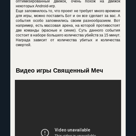
оптимизированный движок, очень похож на движок
некоторых Android-игр.
Еще запомнилось то, что проект не требует много времени
для игры, можно поставить Бот и он все сделает за вас. А
события особо запомнились своим разнообразием. Вот
например, есть массовая арена, на которой противостоят
две команды (красные и синие). Суть данного события
состоит в наборе большего количества убийств за 15 минут.
Награда зависит от количества убитых и количества
смертей.
Видео игры Священный Меч