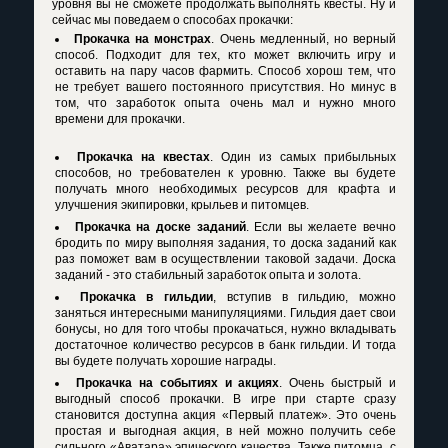
уровня вы не сможете продолжать выполнять квесты. Ну и
сейчас мы поведаем о способах прокачки:
Прокачка на монстрах
. Очень медленный, но верный
способ. Подходит для тех, кто может включить игру и
оставить на пару часов фармить. Способ хорош тем, что
не требует вашего постоянного присутствия. Но минус в
том, что заработок опыта очень мал и нужно много
времени для прокачки.
Прокачка на квестах
. Один из самых прибыльных
способов, но требователен к уровню. Также вы будете
получать много необходимых ресурсов для крафта и
улучшения экипировки, крыльев и питомцев.
Прокачка на доске заданий
. Если вы желаете вечно
бродить по миру выполняя задания, то доска заданий как
раз поможет вам в осуществлении таковой задачи. Доска
заданий - это стабильный заработок опыта и золота.
Прокачка в гильдии
, вступив в гильдию, можно
заняться интересными манипуляциями. Гильдия дает свои
бонусы, но для того чтобы прокачаться, нужно вкладывать
достаточное количество ресурсов в банк гильдии. И тогда
вы будете получать хорошие награды.
Прокачка на событиях и акциях
. Очень быстрый и
выгодный способ прокачки. В игре при старте сразу
становится доступна акция «Первый платеж». Это очень
простая и выгодная акция, в ней можно получить себе
сильного «Аватара» эпического качества. Также питомца, с