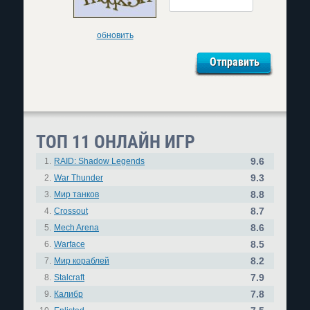
обновить
ТОП 11 ОНЛАЙН ИГР
9.6
1.
RAID: Shadow Legends
9.3
2.
War Thunder
8.8
3.
Мир танков
8.7
4.
Crossout
8.6
5.
Mech Arena
8.5
6.
Warface
8.2
7.
Мир кораблей
7.9
8.
Stalcraft
7.8
9.
Калибр