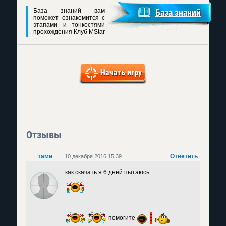
База знаний вам
База знаний
поможет ознакомится с
этапами и тонкостями
прохождения Клуб MStar
Начать игру
Отзывы
тами
Ответить
10 декабря 2016 15:39
как скачать я 6 дней пытаюсь
помогите