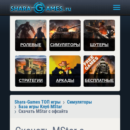
РОЛЕВЫЕ
СИМУЛЯТОРЫ
ШУТЕРЫ
СТРАТЕГИИ
АРКАДЫ
БЕСПЛАТНЫЕ
Shara-Games ТОП игры
Симуляторы
База игры Клуб MStar
Скачать MStar с офсайта