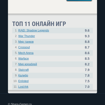
ТОП 11 ОНЛАЙН ИГР
9.6
1.
RAID: Shadow Legends
9.3
2.
War Thunder
8.8
3.
Мир танков
8.7
4.
Crossout
8.6
5.
Mech Arena
8.5
6.
Warface
8.2
7.
Мир кораблей
7.9
8.
Stalcraft
7.8
9.
Калибр
7.5
10.
Enlisted
7.0
11.
Lost Ark
© Shara-Games.ru