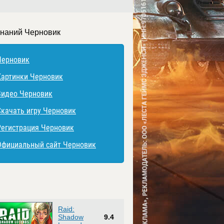
знаний Черновик
Черновик
Картинки Черновик
Видео Черновик
Скачать игру Черновик
Регистрация Черновик
Официальный сайт Черновик
Raid:
Shadow
9.4