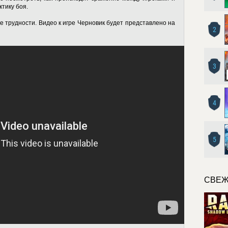
ктику боя.
 трудности. Видео к игре Черновик будет представлено на
2
3
4
5
СВЕЖ