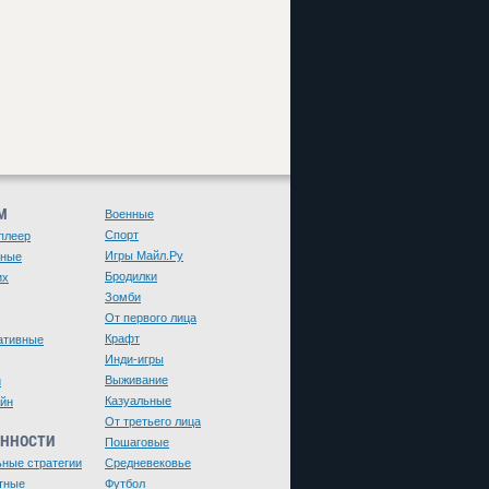
М
Военные
Спорт
плеер
Игры Майл.Ру
чные
Бродилки
их
Зомби
От первого лица
Крафт
ативные
Инди-игры
Выживание
и
Казуальные
йн
От третьего лица
ЕННОСТИ
Пошаговые
ьные стратегии
Средневековье
тные
Футбол