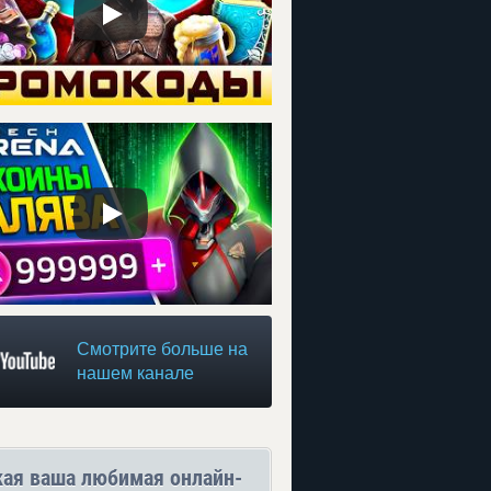
Смотрите больше на
нашем канале
кая ваша любимая онлайн-