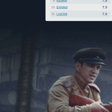
7.8
9.
Калибр
7.5
10.
Enlisted
7.0
11.
Lost Ark