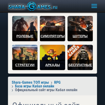
РОЛЕВЫЕ
СИМУЛЯТОРЫ
ШУТЕРЫ
СТРАТЕГИИ
АРКАДЫ
БЕСПЛАТНЫЕ
Shara-Games ТОП игры
RPG
База игры Кабал онлайн
Официальный сайт игры Кабал онлайн