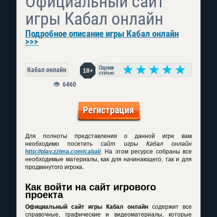
Официальный сайт
игры Кабал онлайн
Подробное описание игры Кабал онлайн
>>>
Кабал онлайн
18+
6460
Регистрация
Для полноты представления о данной игре вам
необходимо посетить
сайт игры Кабал онлайн
http://play.zzima.com/cabal/
. На этом ресурсе собраны все
необходимые материалы, как для начинающего, так и для
продвинутого игрока.
Как войти на сайт игрового
проекта
Официальный сайт игры Кабал онлайн
содержит все
справочные, графические и видеоматериалы, которые