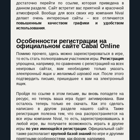
достаточно перейти по ссылке, которая приведена в
данном разделе. Сайт встретит вас приятной и красочной
атмосферой. Вообще для всех своих игр компания Nival
делает очень интересные сайты – все отличаются
повышенным качеством графики и удобством
использования
.
Особенности регистрации на
официальном сайте Cabal Online
Помимо прочего, здесь можно зарегистрироваться в игре,
то есть стать полноправным участником игры.
Регистрация
упрощена, например, по сравнению с регистрацией на всех
неигровых сайтах, вам необходимо только указать
электронный ящик и желаемый игровой ник
. После этого
подтвердить письмо, пришедшее к вам на электронный
ящик.
Пройдя по ссылке в этом письме, вы вновь попадете на
ресурс, но теперь ваша игра будет активирована. Вам
осталось теперь только ее скачать. Как это сделать
написано в другом разделе нашего сайта. Также
регистрация полезна тем, что она распространяется на
все игры компании Nival, то есть, зарегистрировавшись в
любой игре, вы получаете возможность играть в другие
игры
по уже имеющейся регистрации
. Официальный сайт
также располагает
крупной базой знаний
по игре и другими
приятными особенностями, как форум, например.