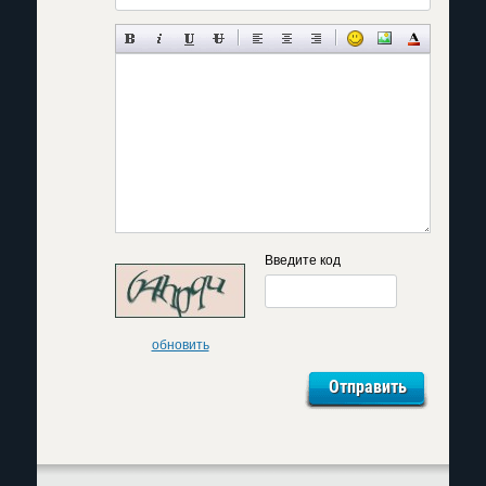
Введите код
обновить