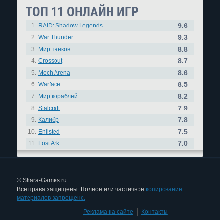
ТОП 11 ОНЛАЙН ИГР
9.6
1.
RAID: Shadow Legends
9.3
2.
War Thunder
8.8
3.
Мир танков
8.7
4.
Crossout
8.6
5.
Mech Arena
8.5
6.
Warface
8.2
7.
Мир кораблей
7.9
8.
Stalcraft
7.8
9.
Калибр
7.5
10.
Enlisted
7.0
11.
Lost Ark
© Shara-Games.ru
Все права защищены. Полное или частичное
копирование
материалов запрещено.
Реклама на сайте
|
Контакты