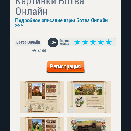
Картинки Ботва
Онлайн
Подробное описание игры Ботва Онлайн
>>>
Ботва Онлайн
12+
4144
Регистрация