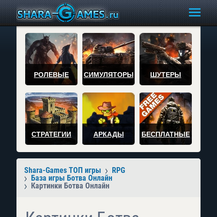
РОЛЕВЫЕ
СИМУЛЯТОРЫ
ШУТЕРЫ
СТРАТЕГИИ
АРКАДЫ
БЕСПЛАТНЫЕ
Shara-Games ТОП игры
RPG
База игры Ботва Онлайн
Картинки Ботва Онлайн