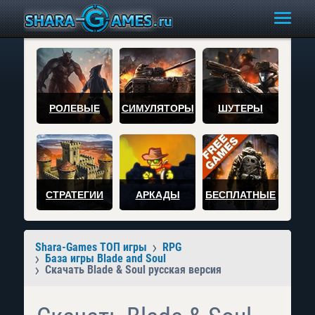
РОЛЕВЫЕ
СИМУЛЯТОРЫ
ШУТЕРЫ
СТРАТЕГИИ
АРКАДЫ
БЕСПЛАТНЫЕ
Shara-Games ТОП игры
RPG
База игры Blade and Soul
Скачать Blade & Soul русская версия