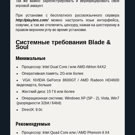
Так же важно зарегистрировать и верифицировать свой
игровой аккаунт.
При установке с бесплатного русскоязычного сервера
http://playbns.com/
можно настроить язык интерфейса,
озвучки, а так же отключить цензуру, нажав на шестеренку в
правом верхнем углу во время установки.
Системные требования Blade &
Soul
Минимальные
Процессор: Intel Dual Core / или AMD Athlon 64X2
Оперативная память: 2G или более
VGA: NVIDIA GeForce 8600GT / AMD Radeon HD4600
видеокарта, больше
Жесткий диск: 15 Гб или более
Операционная система: Windows XP (SP - 2), Vista, Win7
(разрядности 32bit / 64bit)
DirectX: 9.0c
Рекомендуемые
Процессор: Intel Quad Core или / AMD Phenom II X4