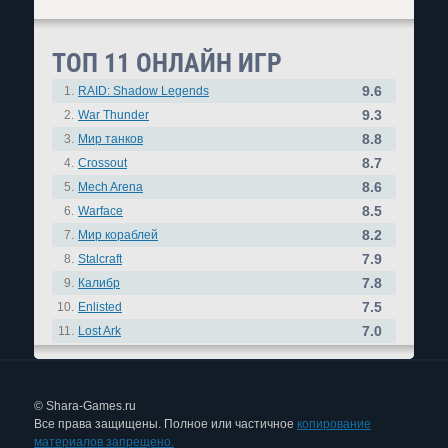
ТОП 11 ОНЛАЙН ИГР
9.6
1.
RAID: Shadow Legends
9.3
2.
War Thunder
8.8
3.
Мир танков
8.7
4.
Crossout
8.6
5.
Mech Arena
8.5
6.
Warface
8.2
7.
Мир кораблей
7.9
8.
Stalcraft
7.8
9.
Калибр
7.5
10.
Enlisted
7.0
11.
Lost Ark
© Shara-Games.ru
Все права защищены. Полное или частичное
копирование
материалов запрещено.