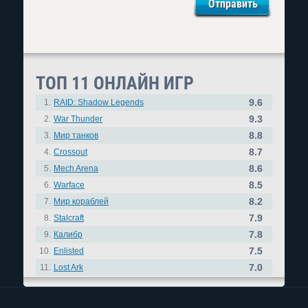
ТОП 11 ОНЛАЙН ИГР
9.6
1.
RAID: Shadow Legends
9.3
2.
War Thunder
8.8
3.
Мир танков
8.7
4.
Crossout
8.6
5.
Mech Arena
8.5
6.
Warface
8.2
7.
Мир кораблей
7.9
8.
Stalcraft
7.8
9.
Калибр
7.5
10.
Enlisted
7.0
11.
Lost Ark