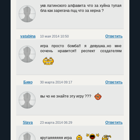
укв латинского алфавита что за хуйна тупая
бла как зарегача пцц что за херна ?
vatabina
Ответить
10 мая 2014 10:50
игра просто бомба!! я девушка..но мне
оочень нравится!! респект создателям
Бико
Ответить
30 марта 2014 09:17
вы чо не знайте эту игру ???
Slava
Ответить
23 марта 2014 06:29
крутаяяяяяя игра