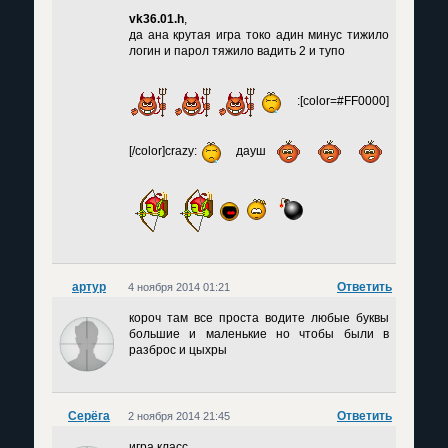
vk36.01.h
,
да ана крутая игра токо адин минус тижило
логин и парол тяжило вадить 2 и тупо
:[color=#FF0000]
[/color]crazy:
дауш
артур
Ответить
4 ноября 2014 01:21
короч там все проста водите любые буквы
большие и маленькие но чтобы были в
разброс и цыхры
Серёга
Ответить
2 ноября 2014 21:45
игра класс