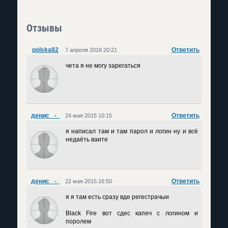
Отзывы
polska82
Ответить
7 апреля 2018 20:21
чета я не могу зарегаться
денис _-_
Ответить
24 мая 2015 10:15
я написал там и там парол и логин ну и всё
недаёть ваите
денис _-_
Ответить
22 мая 2015 16:50
я я там есть сразу вде регестрачыи
Black Fire вот сдес капеч с логином и
поролем