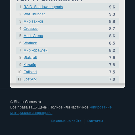
9.6
1.
RAID: Shadow Legends
9.3
2.
War Thunder
8.8
3.
Мир танков
8.7
4.
Crossout
8.6
5.
Mech Arena
8.5
6.
Warface
8.2
7.
Мир кораблей
7.9
8.
Stalcraft
7.8
9.
Калибр
7.5
10.
Enlisted
7.0
11.
Lost Ark
© Shara-Games.ru
Все права защищены. Полное или частичное
копирование
материалов запрещено.
Реклама на сайте
|
Контакты