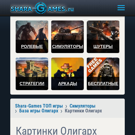
РОЛЕВЫЕ
СИМУЛЯТОРЫ
ШУТЕРЫ
СТРАТЕГИИ
АРКАДЫ
БЕСПЛАТНЫЕ
Shara-Games ТОП игры
Симуляторы
База игры Олигарх
Картинки Олигарх
Картинки Олигарх