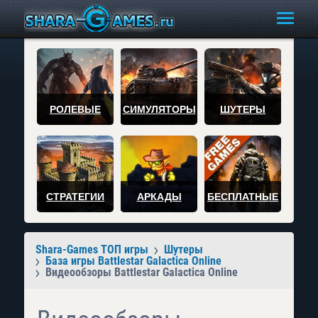
РОЛЕВЫЕ
СИМУЛЯТОРЫ
ШУТЕРЫ
СТРАТЕГИИ
АРКАДЫ
БЕСПЛАТНЫЕ
Shara-Games ТОП игры
Шутеры
База игры Battlestar Galactica Online
Видеообзоры Battlestar Galactica Online