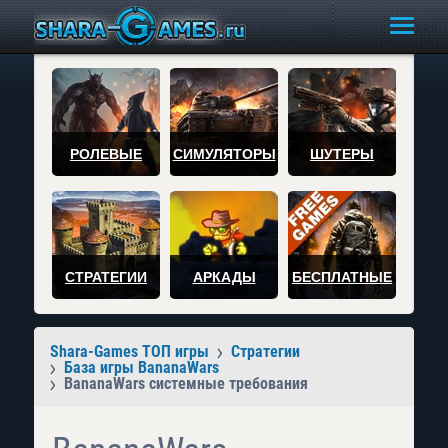
РОЛЕВЫЕ
СИМУЛЯТОРЫ
ШУТЕРЫ
СТРАТЕГИИ
АРКАДЫ
БЕСПЛАТНЫЕ
Shara-Games ТОП игры
Стратегии
База игры BananaWars
BananaWars системные требования