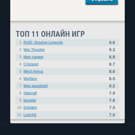
ТОП 11 ОНЛАЙН ИГР
9.6
1.
RAID: Shadow Legends
9.3
2.
War Thunder
8.8
3.
Мир танков
8.7
4.
Crossout
8.6
5.
Mech Arena
8.5
6.
Warface
8.2
7.
Мир кораблей
7.9
8.
Stalcraft
7.8
9.
Калибр
7.5
10.
Enlisted
7.0
11.
Lost Ark