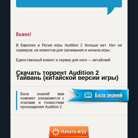
Важно!
В Европее и Росии игры Audition 2 больше нет. Нет ни
серверов, ни клиентов для скачивания и начала игры.
Единственный клиент и сервер для него — китайский.
Скачать торрент Audition 2
Тайвань (китайской версии игры)
База знаний вам
База знаний
поможет ознакомится с
этапами и тонкостями
прохождения Audition 2
Начать игру