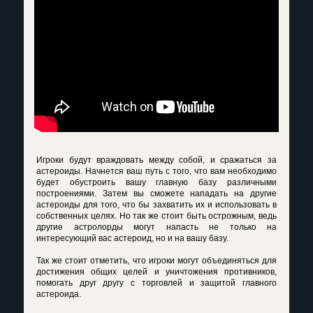
Игроки будут враждовать между собой, и сражаться за
астероиды. Начнется ваш путь с того, что вам необходимо
будет обустроить вашу главную базу различными
построениями. Затем вы сможете нападать на другие
астероиды для того, что бы захватить их и использовать в
собственных целях. Но так же стоит быть острожным, ведь
другие астролорды могут напасть не только на
интересующий вас астероид, но и на вашу базу.
Так же стоит отметить, что игроки могут объединяться для
достижения общих целей и уничтожения противников,
помогать друг другу с торговлей и защитой главного
астероида.