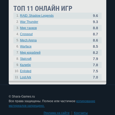
ТОП 11 ОНЛАЙН ИГР
9.6
1.
RAID: Shadow Legends
9.3
2.
War Thunder
8.8
3.
Мир танков
8.7
4.
Crossout
8.6
5.
Mech Arena
8.5
6.
Warface
8.2
7.
Мир кораблей
7.9
8.
Stalcraft
7.8
9.
Калибр
7.5
10.
Enlisted
7.0
11.
Lost Ark
© Shara-Games.ru
Все права защищены. Полное или частичное
копирование
материалов запрещено.
Реклама на сайте
|
Контакты