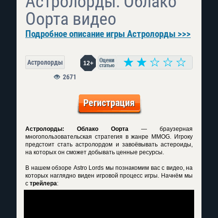
Астролорды: Облако
Оорта видео
Подробное описание игры Астролорды >>>
Астролорды
12+
2671
Регистрация
Астролорды: Облако Оорта
— браузерная
многопользовательская стратегия в жанре MMOG. Игроку
предстоит стать астролордом и завоёвывать астероиды,
на которых он сможет добывать ценные ресурсы.
В нашем обзоре Astro Lords мы познакомим вас с видео, на
которых наглядно виден игровой процесс игры. Начнём мы
с
трейлера
: