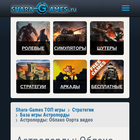
РОЛЕВЫЕ
СИМУЛЯТОРЫ
ШУТЕРЫ
СТРАТЕГИИ
АРКАДЫ
БЕСПЛАТНЫЕ
Shara-Games ТОП игры
Стратегии
База игры Астролорды
Астролорды: Облако Оорта видео