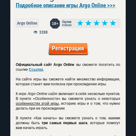
Подробное описание игры Argo Online >>>
Argo Online
18+
3288
Регистрация
Официальный сайт Argo Online
вы сможете посетить по
ссылке
Ссылка
.
На сайте игры вы сможете найти множество информации,
которая станет вам полезна при прохождении игры.
К игре
Argo Online сайт
включает в себя несколько пунктов.
В пункте «Особенности» вы сможете узнать о некоторых
особенностях этой игры
, историю игры и о том, что нужно
делать при ее прохождении.
В пункте «Как начать» вы сможете узнать о том, какими
должны быть
три самых первых шага
, которые помогут
вам начать играть.