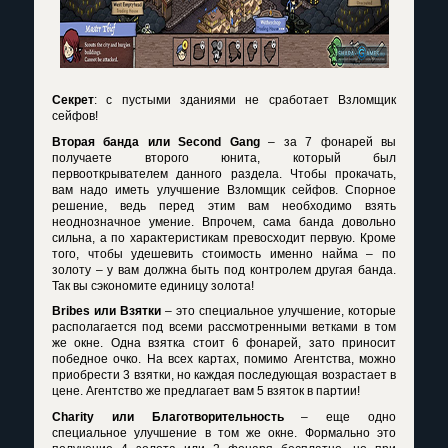
Секрет
: с пустыми зданиями не сработает Взломщик
сейфов!
Вторая банда или
Second
Gang
– за 7 фонарей вы
получаете второго юнита, который был
первооткрывателем данного раздела. Чтобы прокачать,
вам надо иметь улучшение Взломщик сейфов. Спорное
решение, ведь перед этим вам необходимо взять
неоднозначное умение. Впрочем, сама банда довольно
сильна, а по характеристикам превосходит первую. Кроме
того, чтобы удешевить стоимость именно найма – по
золоту – у вам должна быть под контролем другая банда.
Так вы сэкономите единицу золота!
Bribes
или Взятки
– это специальное улучшение, которые
располагается под всеми рассмотренными ветками в том
же окне. Одна взятка стоит 6 фонарей, зато приносит
победное очко. На всех картах, помимо Агентства, можно
приобрести 3 взятки, но каждая последующая возрастает в
цене. Агентство же предлагает вам 5 взяток в партии!
Charity
или Благотворительность
– еще одно
специальное улучшение в том же окне. Формально это