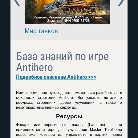
Мир танков
Raid: 
База знаний по игре
Antihero
Подробное описание Antihero >>>
Нижеизложенное руководство поможет вам разобраться в
механиках стратегии
Antihero
. Вы узнаете детали о
ресурсах, строениях, древе улучшений, а также о
некоторых геймплейных секретах.
Ресурсы
Фонари или керосиновые лампы (
Lanterns
) – они
применяются в игре для улучшения
Master
Thief
или
персонажа, которым вы управляете в партии, через