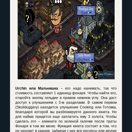
Urchin
или Мальчишка
– его надо нанимать, так что
стоимость составляет 1 единицу фонаря. Чтобы найти его,
откройте кнопку гильдии в правом нижнем углу. Она даст
доступ к улучшениям с 3-м разделами. В самом первом
(
Skullduggery
) находится улучшение
Cooking
или Готовка,
благодаря которой вы разблокируете данного юнита. Но
для найма придется еще заплатить ему 3 золота. Чтобы
сделать это – кликните по зеленой галочке после траты
Фонаря в том же меню. Функция юнита состоит в том, что
он заходит в здания, забирая с них все ресурсы или другие