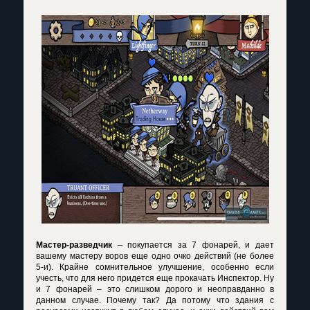
Мастер-разведчик
– покупается за 7 фонарей, и дает
вашему мастеру воров еще одно очко действий (не более
5-и). Крайне сомнительное улучшение, особенно если
учесть, что для него придется еще прокачать Инспектор. Ну
и 7 фонарей – это слишком дорого и неоправданно в
данном случае. Почему так? Да потому что здания с