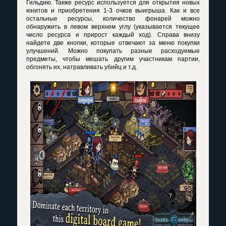
Гильдию. Также ресурс используется для открытия новых
юнитов и приобретения 1-3 очков выигрыша. Как и все
остальные ресурсы, количество фонарей можно
обнаружить в левом верхнем углу (указывается текущее
число ресурса и прирост каждый ход). Справа внизу
найдете две кнопки, которые отвечают за меню покупки
улучшений. Можно покупать разные расходуемые
предметы, чтобы мешать другим участникам партии,
обгонять их, натравливать убийц и т.д.