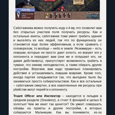
Саботажника можно получить ходу к 4-му, что позволит вам
без открытых участков поля получать ресурсы. Как и
остальные юниты, саботажник тоже умеет грабить здания
и выселять из них людей, так что по функционалу он
становится еще более эффективным, а если сравнить с
головорезом, то вообще – небо и земля. Резюмирую – есть
ловушки, которые не просто дают золото, но воруют его у
оппонента и передают вам (они же и оглушают его, не
давая действовать); присутствует возможность грабить в
тумане, что никому неподвластно, а также обирать другие
постройки. Впрочем, вам надо правильно планировать
действия и устанавливать ловушки вовремя. Кроме того,
иногда партия складывается так, что выгоднее было бы
заниматься просто собирательством. Как и все остальные
– саботажник смертен, а все накопленные им ресурсы при
убийстве могут перейти к оппоненту.
Truant
Officer
или Инспектор
– находится в гильдии в
среднем разделе (
Sneakery
), а стоит 6 фонарей и целых 8
золотых! Чем же юнит так ценится? Он умеет совершать
облавы на приюты и другие постройки, в которых
собираются Мальчишки. Как вы понимаете, из-за