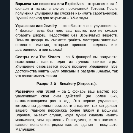
Взрывчатые вещества или
Explosives
– открывается за 2
фонаря и только в случае прокачанной Готовки. После
получения улучшения вы сможете нанимать саботажников.
Лучший период для открытия – 3-5-е ходы.
Украшения или
Jewelry
– это обязательное улучшение за
4 фонаря, ведь без него ваш мастер вор не сможет
ограбить Дворец. Недоступно без Взрывчатых веществ.
Помимо дворца вы сможете грабить мастером заветные
поместья, имения, которые приносят шедевры или
драгоценности при кражах!
Сестры или
The
Sisters
– за 6 фонарей вы получаете
возможность нанять один из лучших юнитов игры.
Улучшение открывается после прокачки Украшения. Все
достоинства юнита были описаны в разделе
Юниты
, так
что ознакомьтесь с ними.
Раздел 2-й –
Sneakery
(Хитрость).
Разведчик или
Scout
– за 1 фонарь ваш мастер вор
увеличивает свои очки действий (не более 3-х),
накапливающиеся раз в ход. Это первое улучшение,
которые вы должны произвести в партии, так как делает
вашего главного персонажа более гибким и мощным.
Впрочем, бывают случаи, когда лучше сначала нанять
мальчишек, чем прокачать Разведчика, и это касается
вашего появления: рядом важные здания – покупаете
Мальчишек.