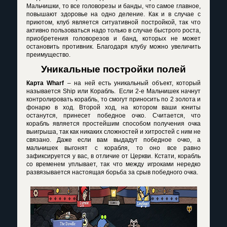
Мальчишки, то все головорезы и банды, что самое главное,
повышают здоровье на одно деление. Как и в случае с
приютом, клуб является ситуативной постройкой, так что
активно пользоваться надо только в случае быстрого роста,
приобретения головорезов и банд, которых не может
остановить противник. Благодаря клубу можно увеличить
преимущество.
Уникальные постройки полей
Карта
Wharf
– на ней есть уникальный объект, который
называется
Ship
или Корабль.
Если 2-е Мальчишек начнут
контролировать корабль, то смогут приносить по 2 золота и
фонарю в ход. Второй ход, на котором ваши юниты
останутся, принесет победное очко. Считается, что
корабль является простейшим способом получения очка
выигрыша, так как никаких сложностей и хитростей с ним не
связано. Даже если вам выдадут победное очко, а
мальчишек выгонят с корабля, то оно все равно
зафиксируется у вас, в отличие от Церкви. Кстати, корабль
со временем уплывает, так что между игроками нередко
развязывается настоящая борьба за срыв победного очка.