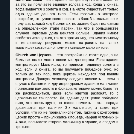
за это вы получаете единицу золота в ход. Когда 3 юнита,
тогда выдается 3 золота в ход. На карте существует только
одно здание данного типа. Если говорить о контроле
постройки, то лучше всего послать в банк 3-ъ мальчишек и
получать каждый ход 3 золотых, но здание будет полезным
на определенном этапе партии, так что в большинстве
случаев Торговые дома ценятся больше. Здания имеют
свойство истощаться, так что противнику, невнимательному
и желающему ресурсов, может натравить на ваших
мальчишек сестриц, но получит слишком мало в итоге.
Church
или Церковь
– эта постройка на карте одна, а на
больших полях может появиться две церкви. Если здание
контролирует Мальчишка, то приносит единицу золота в
ход, если 3 юнита, то вы получаете победное очко, но
только до тех пор, пока церковь находится под вашим
контролем. Данную механику следует пояснить – если в
случае с банком или другим ресурсным зданием мальчишки
приносили вам золото и фонари, которыми можно было тут
же распорядиться, даже если юнитов разгонят, то с
церковью не так просто. Да, здание дает целое победное
очко, что очень круто, но важно помнить – эта награда
достигается при наличии 3-х мальчишек, а также при
условии, что их не прогнал инспектор. Тактика с контролем
церкви проста – приближаясь к победе, набрав условных 3-
4 очка, посылаете второго мальчишку в здание, а следом и
третьего.