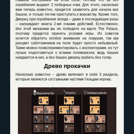
главной постройкой на этом поле, потому что за его
ограбление выдают 2 победных очка. Для этого, насколько
вам теперь известно, придется захватить для начала все
башни, и только потом приступить к воровству. Кроме того,
Дворец при ограблении всегда – даже в последующие разы
– награждает юнита 2-мя очками действий. Естественно,
без этой механики вы не победите на карте
The
Palace
,
поэтому придется принять условия игры. Из советов
хочется обратить особое внимание на ловушки, так как
расцвет саботажников на поле будет просто небывалый.
Также можно поэкспериментировать с инспекторами, но тут
лучше подготовиться к атакам головорезов, ведь башни
нуждаются в них, а без башен дворец грабить без толку.
Древо прокачки
Насколько известно – древо включает в себя 3 раздела,
которые являются составными частями Гильдии игрока.