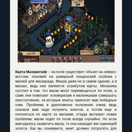
Карта Masquerade
– на поле существует объект на северо-
востоке, похожий на шикарный лондонский особняк с
маской для маскарада. Фишка даже не в самом здании, а в
масках, ведь они являются атрибутом карты. Механика
состоит в том, что маски могут перемещаться по полю, а
сами они помогают головорезам и мальчишкам совершать
преступления, за которые юниты приносят вам победные
очки. Проблема в дороговизне получения очков, ведь
сначала вам надо получить юнитов, а потом еще и
погоняться по карте за масками, откуда вытекает новая
проблема: маски ходят по полю всегда случайно. Но если
вам удалось захватить маску, то она наградит вас единицей
золота. Как вы понимаете, юнит должен потратить для