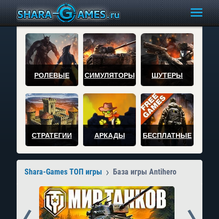
РОЛЕВЫЕ
СИМУЛЯТОРЫ
ШУТЕРЫ
СТРАТЕГИИ
АРКАДЫ
БЕСПЛАТНЫЕ
Shara-Games ТОП игры
База игры Antihero
Prev
Next