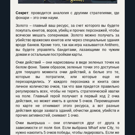
Секрет
: проводится аналогия с другими стратегиями, где
фонари – это очки науки.
Золото – главный ваш ресурс, за счет которого вы будете
покупать юнитов, воров, убийц и прочих персонажей, чтобы
всячески мешать соперникам. Золото можно получать за
убийство вражеских юнитов или через специальные здания
вроде банков. Кроме того, так как игра называется
Antihero
,
вы будете управлять бандитами, лазающими по чужим
домам и остальным постройкам карты.
Очки действий – они нарисованы в виде зеленых точек на
белом фоне. Таким образом, зеленые точки это доступные
для текущего момента очки действий, а белые это те,
которые вы потратили, или которые еще не
перезарядились. У каждого персонажа и юнита свое
личное количество очков, так что вам придется правильно
регулировать всех, чтобы не терять стратегической хватки
на поле. Главный герой получает в первый ход 2 очка
действия, но может иметь в целом 5 очков. Перемещения
по карте не отнимают этого ресурса, а вот разные
действия вроде захвата зданий, обчистки домов, убийств и
прочих активностей, снимают 1 очко.
Очки выигрыша – они отличаются друг от друга в
зависимости от поля боя. Если выбрана
Wharf
или
City
, то
нужно накопить 5 очков победы, чтобы лидировать. Если же