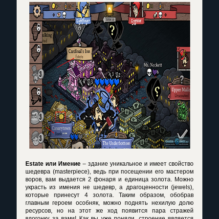
Estate
или Имение
– здание уникальное и имеет свойство
шедевра (
masterpiece
), ведь при посещении его мастером
воров, вам выдается 2 фонаря и единица золота. Можно
украсть из имения не шедевр, а драгоценности (
jewels
),
которые принесут 4 золота. Таким образом, обобрав
главным героем особняк, можно поднять нехилую долю
ресурсов, но на этот же ход появится пара стражей
вдогонку за вами! Как вы уже поняли, строение является