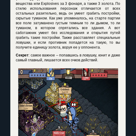
вещества или
Explosives
за 3 фонаря, а также 3 золота. По
стилю использования персонаж отличается от всех
остальных разительно, ведь он умеет грабить постройки,
скрытые туманом. Как уже упоминалось, на старте партии
все поле затуманено густым темным то ли дымом, то ли
туманом, в котором спрятались все здания. А вот
саботажник умеет без исследования и открытия путей
грабить такие постройки. Также расставляет специальные
ловушки, и если противник попадется на такую, то вы
получите единицу золота, воруя ее у оппонента.
Секрет
: самое важное – попавшись в ловушку, юнит и даже
самый главный, лишается всех очков действий.