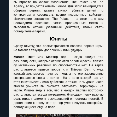
вы играете на картах
Masquerade
,
The
Palace
или
The
Agency
, то придется копить 6 очков. Для этого вам придется
обирать церкви, давать взятки, убивать целей по
контрактам и совершать другие незаконные действия.
Исключение составляет
The
Palace
– на этом поле вам
необходимо посещать четко прописанные места и
выполнять четкое указанные действия, чтобы стать
победителем партии.
Юниты
Сразу отмечу, что рассматривается базовая версия игры,
не включая текущих дополнений или будущих.
Master
Thief
или Мастер вор
– сюда входит три
разновидности, которые отличаются полом и расой, так что
существенных различий по способностям нет. На карте
располагается притон воров или Thieves Den, откуда
каждый ход мастер начинает ход, а по его завершению
возвращается снова в притон. На старте каждой партии
этот юнит имеет 2 очка действия, а также ноль урона. Зато
вместо убийств вы сможете открывать территории на
карте. Фишка ведь в том, что в каждой партии постройки
располагаются всегда по-разному, благодаря чему важную
роль играет элемент исследований и неожиданностей. В
дополнение к этому мастер вор умеет изучать постройки,
попадающиеся ему на поле.