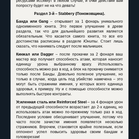
ресурсами иссякнут в любом случае, и очки действий вам
попросту будет не на что девать!
Раздел 3-й –
Stabbery
(Поножовщина).
Банда или
Gang
– открывает за 1 фонарь уникального
одноименного юнита. Это первое улучшение в древе
раздела, так что для дальнейшего развития является
обязательным. Что касается самого юнита, то все его
достоинства расписаны в разделе
Юниты
. Стоит лишь
сказать, что нанимать следует после мальчишек.
Кинжал или
Dagger
– после прокачки за 2 фонаря ваш
мастер вор получает способность атаки, которая наносит
единицу урона выбранному врагу. Использовать
способность можно раз в ход, а блок на прокачку снимается
только после Банды. Довольно полезное улучшение, но
только в случае, когда цель под убийство намечена – это
могут быть стражники имения, у которых всего единица
здоровья, к примеру. Ну и с помощью способности можно
выполнять быстрее контракты.
Усиленная сталь или
Reinforced
Steel
– за 4 фонаря урон
от предыдущей способности возрастает до 2-х единиц, но
использовать атак можно по-прежнему только раз в ход.
Последнее условие обесценивает улучшение, потому что
часто после зачистки имения появляется несколько
стражников. Впрочем, становится крайне полезным, если
оппонент успел повысить здоровье своим бандам и
головорезам!