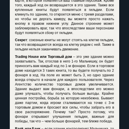
карте, в которой появляется ваш главный персонаж. Кроме
того, каждый ход он возвращается в это здание. Также все
купленные юниты будут появляться в гильдии. Если
кликнуть по зданию, то откроется меню с тремя разделами,
но чтобы не дергать камеру, вы можете просто нажать
кнопку в правом нижнем углу. Данное строение может
заблокировать враг, так что впоследствии ваши персонажи
будут появляться сбоку от гильдии.
Секрет
: союзные юниты не могут стоять на клетке гильдии,
так что возвращаются всегда на клетку рядом с ней. Также в
гильдии нельзя заканчивать движение.
Trading House или Торговый дом
– это уже здание можно
захватывать. Так, отослав в него 1-го Мальчишку, он будет
приносить вам каждый ход по 1-м фонарю. Если в торговом
доме находится 3 таких юнита, то вы будете получать по 2
фонаря в ход. На поле их может быть 3, но одно здание
всегда открыто в начале для каждого пользователя. Через
Агентство количество торговых домов увеличивается.
Здание выдает вам фонари, а впоследствии его можно
даже улучшать, чтобы получать больше выгоды. Крайне
ценная постройка, борьба за которую неизбежна. Бывают
даже партии, когда игроки сталкиваются на точке с 3-м
торговым домом и бросают все силы, чтобы забрать его в
свое распоряжение. Почему так? Просто потому, что
фонари открывают улучшения гильдии, важные для
победы, так что – чем больше фонарей, тем ближе победа.
Bank
или Банк
– если здание контролирует Мальчишка, то