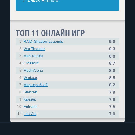
ТОП 11 ОНЛАЙН ИГР
9.6
1.
RAID: Shadow Legends
9.3
2.
War Thunder
8.8
3.
Мир танков
8.7
4.
Crossout
8.6
5.
Mech Arena
8.5
6.
Warface
8.2
7.
Мир кораблей
7.9
8.
Stalcraft
7.8
9.
Калибр
7.5
10.
Enlisted
7.0
11.
Lost Ark