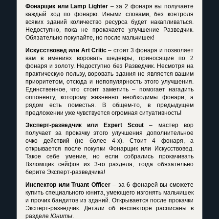
Фонарщик или
Lamp
Lighter
– за 2 фонаря вы получаете
каждый ход по фонарю. Иными словами, без контроля
всяких зданий количество ресурса будет накапливаться.
Недоступно, пока не прокачаете улучшение Разведчик.
Обязательно покупайте, но после мальчишек!
Искусствовед или
Art
Critic
– стоит 3 фонаря и позволяет
вам в имениях воровать шедевры, приносящие по 2
фонаря и золоту. Недоступно без Разведчик. Несмотря на
практическую пользу, воровать здания не является вашим
приоритетом, отсюда и непопулярность этого улучшения.
Единственное, что стоит заметить – помогает нагадить
оппоненту, которому жизненно необходимы фонари, а
рядом есть поместья. В общем-то, в предыдущем
предложении уже чувствуется огромная ситуативность!
Эксперт-разведчик или
Expert
Scout
– мастер вор
получает за прокачку этого улучшения дополнительное
очко действий (не более 4-х). Стоит 4 фонаря, а
открывается после покупки Фонарщик или Искусствовед.
Такое себе умение, но если собрались прокачивать
Взломщик сейфов из 3-го раздела, тогда обязательно
берите Эксперт-разведчика!
Инспектор или
Truant
Officer
– за 6 фонарей вы сможете
купить специального юнита, умеющего изгонять мальчишек
и прочих бандитов из зданий. Открывается после прокачки
Эксперт-разведчик. Детали об инспекторе расписаны в
разделе
Юниты
.