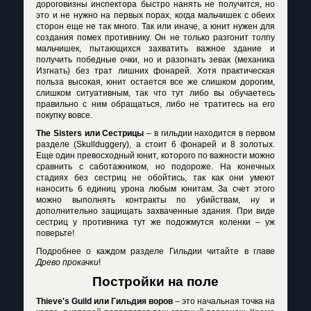
дороговизны инспектора быстро нанять не получится, но
это и не нужно на первых порах, когда мальчишек с обеих
сторон еще не так много. Так или иначе, а юнит нужен для
создания помех противнику. Он не только разгонит толпу
мальчишек, пытающихся захватить важное здание и
получить победные очки, но и разогнать зевак (механика
Изгнать) без трат лишних фонарей. Хотя практическая
польза высокая, юнит остается все же слишком дорогим,
слишком ситуативным, так что тут либо вы обучаетесь
правильно с ним обращаться, либо не тратитесь на его
покупку вовсе.
The
Sisters
или Сестрицы
– в гильдии находится в первом
разделе (
Skullduggery
), а стоит 6 фонарей и 8 золотых.
Еще один превосходный юнит, которого по важности можно
сравнить с саботажником, но подороже. На конечных
стадиях без сестриц не обойтись, так как они умеют
наносить 6 единиц урона любым юнитам. За счет этого
можно выполнять контракты по убийствам, ну и
дополнительно защищать захваченные здания. При виде
сестриц у противника тут же подожмутся коленки – уж
поверьте!
Подробнее о каждом разделе Гильдии читайте в главе
Древо прокачки
!
Постройки на поле
Thieve's Guild или Гильдия воров
– это начальная точка на