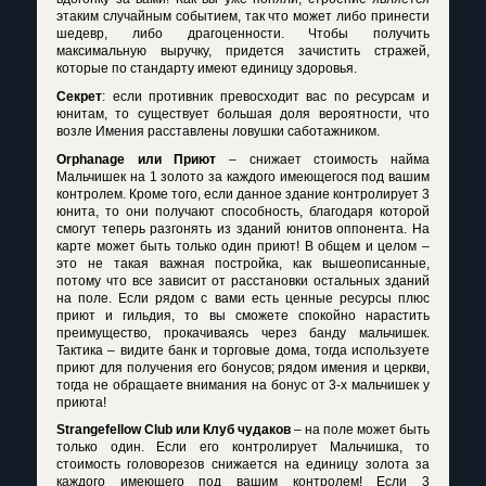
этаким случайным событием, так что может либо принести
шедевр, либо драгоценности. Чтобы получить
максимальную выручку, придется зачистить стражей,
которые по стандарту имеют единицу здоровья.
Секрет
: если противник превосходит вас по ресурсам и
юнитам, то существует большая доля вероятности, что
возле Имения расставлены ловушки саботажником.
Orphanage
или Приют
– снижает стоимость найма
Мальчишек на 1 золото за каждого имеющегося под вашим
контролем. Кроме того, если данное здание контролирует 3
юнита, то они получают способность, благодаря которой
смогут теперь разгонять из зданий юнитов оппонента. На
карте может быть только один приют! В общем и целом –
это не такая важная постройка, как вышеописанные,
потому что все зависит от расстановки остальных зданий
на поле. Если рядом с вами есть ценные ресурсы плюс
приют и гильдия, то вы сможете спокойно нарастить
преимущество, прокачиваясь через банду мальчишек.
Тактика – видите банк и торговые дома, тогда используете
приют для получения его бонусов; рядом имения и церкви,
тогда не обращаете внимания на бонус от 3-х мальчишек у
приюта!
Strangefellow
Club
или Клуб чудаков
– на поле может быть
только один. Если его контролирует Мальчишка, то
стоимость головорезов снижается на единицу золота за
каждого имеющего под вашим контролем! Если 3