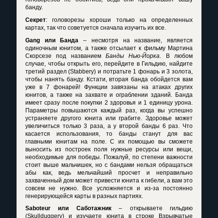
банду.
Секрет
: головорезы хороши только на определенных
картах, так что советуется сначала изучить их все.
Gang
или Банда
– несмотря на название, является
одиночным юнитом, а также отсылает к фильму Мартина
Скорсезе под названием
Банды Нью-Йорка
. В любом
случае, чтобы открыть его, перейдите в Гильдию, найдите
третий раздел (
Stabbery
) и потратьте 1 фонарь и 3 золота,
чтобы нанять банду. Кстати, вторая банда обойдется вам
уже в 7 фонарей! Функции завязаны на атаках других
юнитов, а также на захвате и ограблении зданий. Банда
имеет сразу после покупки 2 здоровья и 1 единицу урона.
Параметры повышаются каждый раз, когда вы успешно
устраняете другого юнита или грабите. Здоровье может
увеличиться только 3 раза, а у второй банды 6 раз. Что
касается использования, то банды станут для вас
главными юнитам на поле. С их помощью вы сможете
выносить из построек поля нужные ресурсы или вещи,
необходимые для победы. Пожалуй, по степени важности
стоит выше мальчишек, но с бандами нельзя обращаться
абы как, ведь мельчайший просчет и неправильно
захваченный дом может привести юнита к гибели, а вам это
совсем не нужно. Все усложняется и из-за постоянно
генерирующейся карты в разных партиях.
Saboteur
или Саботажник
– открываете гильдию
(
Skullduggery
) и изучаете юнита в строке Взрывчатые