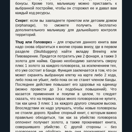
бонусы. Кроме того, мальчишку можно приставить к
выбранной постройке, чтобы он сторожил ее и давал вам
каждый ход ресурсы.
Секрет
: если вы завладеете приютом или детским домом
(
orphanage
), то сможете получить бесплатно
дополнительного мальчишку для дальнейшего контроля
территорий.
Thug
или Головорез
– для открытия данного юнита вам
надо снова обратиться к кнопке справа внизу, где в первом
разделе (
Skullduggery
) найти вкладку
Brewing
или
Пивоварение. Придется потратить уже 2 фонаря, а также 3
золота для найма. Однако необходимо заплатить сверху
плюс 1 золото за каждого головореза, за исключением тех,
кто уже состоит в банде. Функция заключается в том, что он
может охранять выбранную клетку на карте либо 2 хода,
либо пока не убьют, либо пока он не станет членом банды.
Последнее действие повышает его здоровье на единицу
(можно провести до 3-х подобных повышений). Что
касается применения и покупки в целом, то следует
сказать, что на первых порах много головорезов не купите,
так как цена 3 плюс 1 за каждого другого слишком высока.
Впоследствии их надо улучшать, чтобы новые головорезы
не стоили дорого. Крайне спорный юнит, с которым важно
правильно обходиться, так как за убийство головореза
оппонент получает золото, а также прокачивает юнита,
совершившего убийство. С другой стороны – без
головорезов не обойтись, ведь они прокачивают вашу