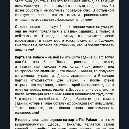
этого очко действия, так что возникает очевидная тактика:
если маски чуть ли не плывут в ваши руки, тогда почему бы
их не собрать и не получить победное очко. В остальном
советуется распоряжаться юнитам рациональнее –
отправлять их в здания с фонарями, к примеру.
Секрет
: несмотря на случайное хождение масок по улицам,
они не могут появляться в главных зданиях, а только в
нейтральных. Благодаря этому вы сможете легче
высчитывать, в каком месте маска окажется в будущем.
Вместе с тем, готовьте саботажника, чтобы препятствовать
ловушками!
Карта
The
Palace
– на ней вы отыщите здание
Guard
Tower
или Сторожевая башня. Таких построек на поле целых 4-е,
а утыкан ими каждый угол. Когда игрок держит под
контролем все видимые – это важно – башни, то получает
возможность украсть из Дворца драгоценности. В начале
партии открываются две башни, и после кражи
открывается еще одна, а после второй кражи последняя. И
если на первых порах ограбить Дворец вполне реально, то
после активации остальных башен начинаются трудности.
Что еще хочется добавить… Ах да – башня входит в список
зданий, которые чаще остальных обкладывают ловушками.
Также помните, что башни надо контролировать
головорезами!
Второе уникальное здание на карте
The
Palace
– это сам
вышеупомянутый Дворец. Пожалуй, является самой