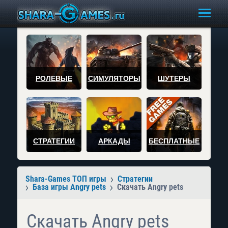
РОЛЕВЫЕ
СИМУЛЯТОРЫ
ШУТЕРЫ
СТРАТЕГИИ
АРКАДЫ
БЕСПЛАТНЫЕ
Shara-Games ТОП игры
Стратегии
База игры Angry pets
Скачать Angry pets
Скачать Angry pets