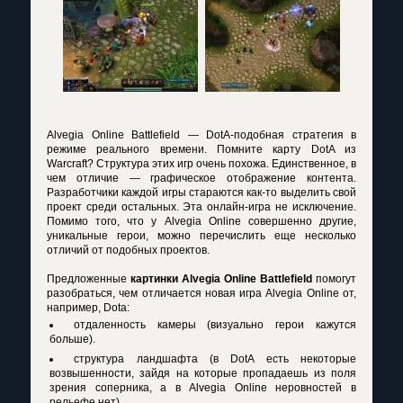
Alvegia Online Battlefield — DotA-подобная стратегия в
режиме реального времени. Помните карту DotA из
Warcraft? Структура этих игр очень похожа. Единственное, в
чем отличие — графическое отображение контента.
Разработчики каждой игры стараются как-то выделить свой
проект среди остальных. Эта онлайн-игра не исключение.
Помимо того, что у Alvegia Online совершенно другие,
уникальные герои, можно перечислить еще несколько
отличий от подобных проектов.
Предложенные
картинки Alvegia Online Battlefield
помогут
разобраться, чем отличается новая игра Alvegia Online от,
например, Dota:
отдаленность камеры (визуально герои кажутся
больше).
структура ландшафта (в DotA есть некоторые
возвышенности, зайдя на которые пропадаешь из поля
зрения соперника, а в Alvegia Online неровностей в
рельефе нет).