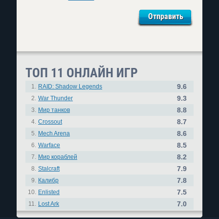
ТОП 11 ОНЛАЙН ИГР
9.6
1.
RAID: Shadow Legends
9.3
2.
War Thunder
8.8
3.
Мир танков
8.7
4.
Crossout
8.6
5.
Mech Arena
8.5
6.
Warface
8.2
7.
Мир кораблей
7.9
8.
Stalcraft
7.8
9.
Калибр
7.5
10.
Enlisted
7.0
11.
Lost Ark