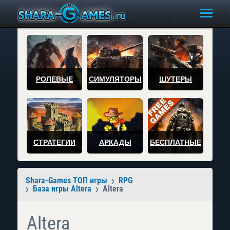
РОЛЕВЫЕ
СИМУЛЯТОРЫ
ШУТЕРЫ
СТРАТЕГИИ
АРКАДЫ
БЕСПЛАТНЫЕ
Shara-Games ТОП игры
RPG
База игры Altera
Altera
Altera