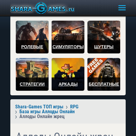
РОЛЕВЫЕ
СИМУЛЯТОРЫ
ШУТЕРЫ
СТРАТЕГИИ
АРКАДЫ
БЕСПЛАТНЫЕ
Shara-Games ТОП игры
RPG
База игры Аллоды Онлайн
Аллоды Онлайн жрец