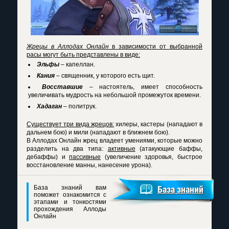
Жрецы в Аллодах Онлайн
в зависимости от выбранной
расы могут быть представлены в виде:
Эльфы
– капеллан.
Кания
– священник, у которого есть щит.
Восставшие
– настоятель, имеет способность
увеличивать мудрость на небольшой промежуток времени.
Хадаган
– политрук.
Существует три вида жрецов:
хилеры, кастеры (нападают в
дальнем бою) и мили (нападают в ближнем бою).
В Аллодах Онлайн жрец
владеет умениями, которые можно
разделить на два типа:
активные
(атакующие баффы,
дебаффы) и
пассивные
(увеличение здоровья, быстрое
восстановление манны, нанесение урона).
База знаний вам
База знаний
поможет ознакомится с
этапами и тонкостями
прохождения Аллоды
Онлайн