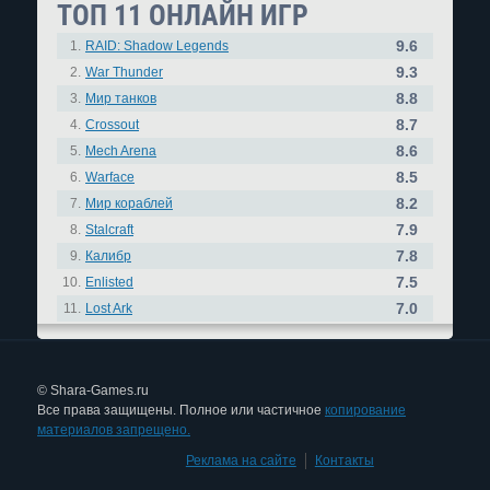
ТОП 11 ОНЛАЙН ИГР
9.6
1.
RAID: Shadow Legends
9.3
2.
War Thunder
8.8
3.
Мир танков
8.7
4.
Crossout
8.6
5.
Mech Arena
8.5
6.
Warface
8.2
7.
Мир кораблей
7.9
8.
Stalcraft
7.8
9.
Калибр
7.5
10.
Enlisted
7.0
11.
Lost Ark
© Shara-Games.ru
Все права защищены. Полное или частичное
копирование
материалов запрещено.
Реклама на сайте
|
Контакты