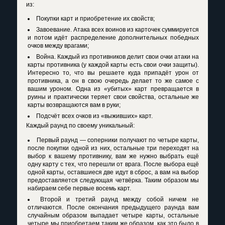
из:
Покупки карт и приобретение их свойств;
Завоевание. Атака всех воинов из карточек суммируется
и потом идёт распределение дополнительных победных
очков между врагами;
Война. Каждый из противников делит свои очки атаки на
карты противника (у каждой карты есть свои очки защиты).
Интересно то, что вы решаете куда припадёт урон от
противника, а он в свою очередь делает то же самое с
вашим уроном. Одна из «убитых» карт превращается в
руины и практически теряет свои свойства, остальные же
карты возвращаются вам в руки;
Подсчёт всех очков из «выживших» карт.
Каждый раунд по своему уникальный:
Первый раунд — соперники получают по четыре карты,
после покупки одной из них, остальные три переходят на
выбор к вашему противнику, вам же нужно выбрать ещё
одну карту с тех, что перешли от врага. После выбора ещё
одной карты, оставшиеся две идут в сброс, а вам на выбор
предоставляется следующая четвёрка. Таким образом мы
набираем себе первые восемь карт.
Второй и третий раунд между собой ничем не
отличаются. После окончания предыдущего раунда вам
случайным образом выпадает четыре карты, остальные
четыре мы приобретаем таким же образом, как это было в