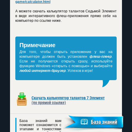
game/calculator.html
А можете
скачать калькулятор талантов Седьмой Элемент
в виде интерактивного флеш-приложения прямо себе на
компьютер по ссылке ниже.
Примечание
Для того, чтобы открыть приложение у вас на
компьютере должен быть установлен
флеш-плеер
.
Если не получается открыть сразу, используйте
функцию Windows «открыть с помощью» и выбирайте
любой интернет-браузер
. Успехов в игре!
Скачать калькулятор талантов 7 Элемент
(по прямой ссылке)
База знаний вам
База знаний
поможет ознакомится с
этапами и тонкостями