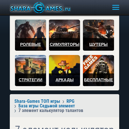
РОЛЕВЫЕ
СИМУЛЯТОРЫ
ШУТЕРЫ
СТРАТЕГИИ
АРКАДЫ
БЕСПЛАТНЫЕ
Shara-Games ТОП игры
RPG
База игры Седьмой элемент
7 элемент калькулятор талантов