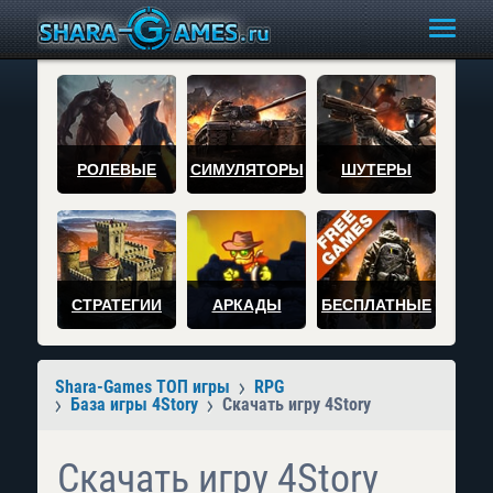
РОЛЕВЫЕ
СИМУЛЯТОРЫ
ШУТЕРЫ
СТРАТЕГИИ
АРКАДЫ
БЕСПЛАТНЫЕ
Shara-Games ТОП игры
RPG
База игры 4Story
Скачать игру 4Story
Скачать игру 4Story