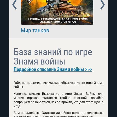
Prev
Next
Мир танков
Raid: 
База знаний по игре
Знамя войны
Подробное описание Знамя войны >>>
Гайд по прохождению миссии «Выживание »в игре Знамя
войны.
Конечно, миссия Выживание в игре Знамя Войны для
многих игроков считается крайне сложной. Давайте
попробуем разобраться, как ее пройти, что для этого нужно
и т.д.
Вам понадобится Элитная линейная пехота в количестве