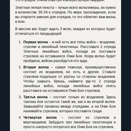
5-6 отрядов. Очень советую Императорскую гвардию.
Элитная легкая пехота – лучше всего вольтижеры, их нужно
в количестве 30-34-х отрядов. По мере прохождения, если
вы откроете умения для отрядов, то это облегчит вам жизнь
в бою.
В миссии вас будут ждать 5 волн, каждая из которых будет
отличаться от предыдущей.
Первая волна
– в ней есть все типы войск – всадники,
стрелки и линейный пехотинцы. Расставьте 2 отряда
Элитных линейных войск, позади их поставьте
стрелков на оставшиеся Очки Боя. Когда волна будет
пройдена, войска разойдутся кто куда.
Вторая волна
– самая тяжелая, преимущественно
состоит из всадников, но есть и другие. Ставьте
стрелков подальше от угрозы со стороны всадников.
Чтобы закрыть брешь, наймите где-то 2 отряда
линейных войск, позади линейных войск опять
расставьте на оставшиеся Очки Боя стрелков.
Третья волна
– состоит только из всадников. Здесь
тактика боя остается такой же, как и во второй волне.
Закрывайте провалы между отрядами, а на Очки Боя
нанимайте стрелков, которых поставите сзади.
Четвертая волна
– состоит из стрелков и
мортирщиков. Забудьте про линейных пехотинцев и
просто-напросто потратьте все Очки Боя на стрелков.