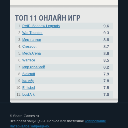
ТОП 11 ОНЛАЙН ИГР
9.6
1.
RAID: Shadow Legends
9.3
2.
War Thunder
8.8
3.
Мир танков
8.7
4.
Crossout
8.6
5.
Mech Arena
8.5
6.
Warface
8.2
7.
Мир кораблей
7.9
8.
Stalcraft
7.8
9.
Калибр
7.5
10.
Enlisted
7.0
11.
Lost Ark
© Shara-Games.ru
Все права защищены. Полное или частичное
копирование
материалов запрещено.