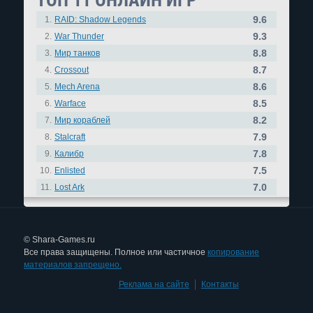
ТОП 11 ОНЛАЙН ИГР
9.6
1.
RAID: Shadow Legends
9.3
2.
War Thunder
8.8
3.
Мир танков
8.7
4.
Crossout
8.6
5.
Mech Arena
8.5
6.
Warface
8.2
7.
Мир кораблей
7.9
8.
Stalcraft
7.8
9.
Калибр
7.5
10.
Enlisted
7.0
11.
Lost Ark
© Shara-Games.ru
Все права защищены. Полное или частичное
копирование
материалов запрещено.
Реклама на сайте
|
Контакты