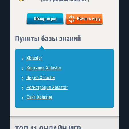
Обзор игры
Начать игру
Пункты базы знаний
Xblaster
Картинки Xblaster
Видео Xblaster
Регистрация Xblaster
Сайт Xblaster