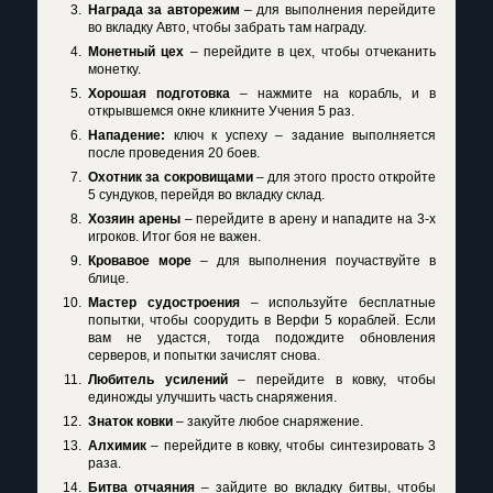
Награда за авторежим
– для выполнения перейдите
во вкладку Авто, чтобы забрать там награду.
Монетный цех
– перейдите в цех, чтобы отчеканить
монетку.
Хорошая подготовка
– нажмите на корабль, и в
открывшемся окне кликните Учения 5 раз.
Нападение:
ключ к успеху – задание выполняется
после проведения 20 боев.
Охотник за сокровищами
– для этого просто откройте
5 сундуков, перейдя во вкладку склад.
Хозяин арены
– перейдите в арену и нападите на 3-х
игроков. Итог боя не важен.
Кровавое море
– для выполнения поучаствуйте в
блице.
Мастер судостроения
– используйте бесплатные
попытки, чтобы соорудить в Верфи 5 кораблей. Если
вам не удастся, тогда подождите обновления
серверов, и попытки зачислят снова.
Любитель усилений
– перейдите в ковку, чтобы
единожды улучшить часть снаряжения.
Знаток ковки
– закуйте любое снаряжение.
Алхимик
– перейдите в ковку, чтобы синтезировать 3
раза.
Битва отчаяния
– зайдите во вкладку битвы, чтобы