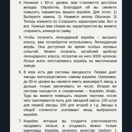
Начиная с 80-го уровня, вам становится доступна
вкладка Обработка. Благодаря ей вы сможете
повысить параметры вашего корабля. Для этого: 1)
Выберите камень. 2) Нажмите кнопку Обычная. 3)
Теперь кликните по Сохранить характеристики. Вот и
все. Нужные вам сборки вы характеристик вы можете
сохранить, кликнув по замку.
Чтобы получить легендарный корабль – высшего
класса, вам потребуется использовать Легендарную
верфь. Она доступная во время особых игровых
событий. Можно получить китайский крейсер
легендарного класса, потратив на него 6000 купонов.
Лучше всего изготавливать корабль на мистическом
заводе.
В игре есть две системы звездности. Первая дает
звезды непосредственно самому кораблю. Например,
до 40-го уровня вы сможете иметь максимум 5 звезд, а
дальше только увеличивать их число. Вторая же
система находится в справочнике – Корабли, Инфо.
Туда вы можете помещать лишние чертежи, после
чего скапливается пыль для звездной карты. 100 штук
для первой звезды, 200 для второй и т.д. Звезды в
общей сложности усиливают мощь выбранного
корабля.
Корабли, которые вы создаете (синтезируете)
продавать нельзя, а создавать можно только
единожды. Корабль зеленого качества требует 1