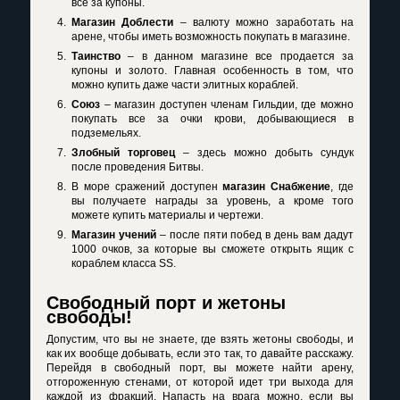
все за купоны.
Магазин Доблести
– валюту можно заработать на
арене, чтобы иметь возможность покупать в магазине.
Таинство
– в данном магазине все продается за
купоны и золото. Главная особенность в том, что
можно купить даже части элитных кораблей.
Союз
– магазин доступен членам Гильдии, где можно
покупать все за очки крови, добывающиеся в
подземельях.
Злобный торговец
– здесь можно добыть сундук
после проведения Битвы.
В море сражений доступен
магазин Снабжение
, где
вы получаете награды за уровень, а кроме того
можете купить материалы и чертежи.
Магазин учений
– после пяти побед в день вам дадут
1000 очков, за которые вы сможете открыть ящик с
кораблем класса
SS
.
Свободный порт и жетоны
свободы!
Допустим, что вы не знаете, где взять жетоны свободы, и
как их вообще добывать, если это так, то давайте расскажу.
Перейдя в свободный порт, вы можете найти арену,
отгороженную стенами, от которой идет три выхода для
каждой из фракций. Напасть на врага можно, если вы