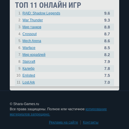
ТОП 11 ОНЛАЙН ИГР
9.6
1.
RAID: Shadow Legends
9.3
2.
War Thunder
8.8
3.
Мир танков
8.7
4.
Crossout
8.6
5.
Mech Arena
8.5
6.
Warface
8.2
7.
Мир кораблей
7.9
8.
Stalcraft
7.8
9.
Калибр
7.5
10.
Enlisted
7.0
11.
Lost Ark
© Shara-Games.ru
Все права защищены. Полное или частичное
копирование
материалов запрещено.
Реклама на сайте
|
Контакты