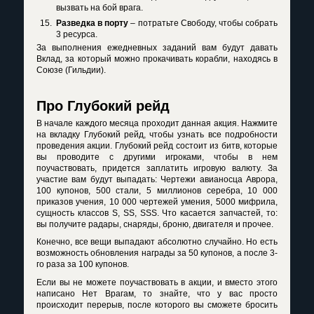
вызвать на бой врага.
Разведка в порту
– потратьте Свободу, чтобы собрать
3 ресурса.
За выполнения ежедневных заданий вам будут давать
Вклад, за который можно прокачивать корабли, находясь в
Союзе (Гильдии).
Про Глубокий рейд
В начале каждого месяца проходит данная акция. Нажмите
на вкладку Глубокий рейд, чтобы узнать все подробности
проведения акции. Глубокий рейд состоит из битв, которые
вы проводите с другими игроками, чтобы в нем
поучаствовать, придется заплатить игровую валюту. За
участие вам будут выпадать: Чертежи авианосца Аврора,
100 купонов, 500 стали, 5 миллионов серебра, 10 000
приказов учения, 10 000 чертежей умения, 5000 мифрила,
сущность классов
S
,
SS
,
SSS
. Что касается запчастей, то:
вы получите радары, снаряды, броню, двигателя и прочее.
Конечно, все вещи выпадают абсолютно случайно. Но есть
возможность обновления награды за 50 купонов, а после 3-
го раза за 100 купонов.
Если вы не можете поучаствовать в акции, и вместо этого
написано Нет Врагам, то знайте, что у вас просто
происходит перерыв, после которого вы сможете бросить